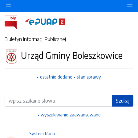
Ukryj/pokaż menu przedmiotowe
Uk
Biuletyn Informacji Publicznej
Urząd Gminy Boleszkowice
ostatnio dodane
stan sprawy
Wyszukiwarka
Szukaj
wyszukiwanie zaawansowane
System Rada