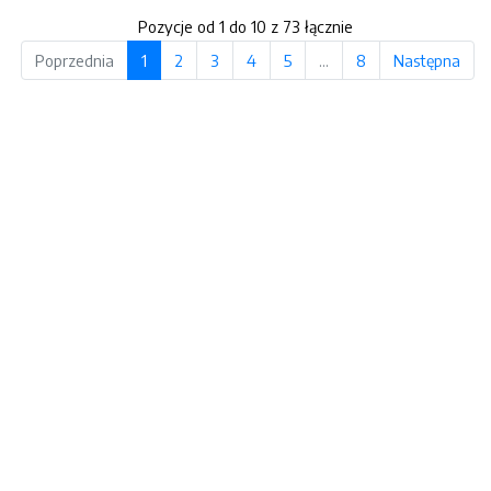
Pozycje od 1 do 10 z 73 łącznie
Poprzednia
1
2
3
4
5
…
8
Następna