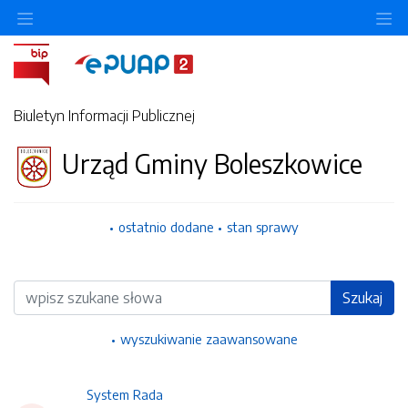
Ukryj/pokaż menu przedmiotowe
Uk
Biuletyn Informacji Publicznej
Urząd Gminy Boleszkowice
ostatnio dodane
stan sprawy
Wyszukiwarka
Szukaj
wyszukiwanie zaawansowane
System Rada