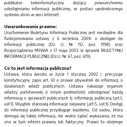
publikator teleinformatyczny służący powszechnemu
udostępnianiu informacji publicznej, w postaci ujednoliconego
systemu stron w sieci Internet.
Uwarunkowania prawne:
Uruchomienie Biuletynu Informacji Publicznej jest niezbędne dla
funkcjonowania ustawy z 6 września 2001r. o dostępie do
informacji publicznej (Dz. U. Nr 112, poz. 1198) oraz
Rozporządzenia MSWiA z 17 maja 2002 w sprawie BIULETYNU
INFORMACJI PUBLICZNEJ (Dz.U. Nr 67, poz. 619).
Co to jest informacja publiczna?
Ustawa, która weszła w życie 1 stycznia 2002 r. precyzuje
konstytucyjny zapis art. 61 o prawie obywateli do informacji o
działaniach władz publicznych. Ustawa nakazuje organom
władzy państwowej (i innym podmiotom) udostępniać każdą
informację o sprawach publicznych tj. informację publiczną (art.1,
ust.1). Wyjątek stanowią informacje niejawne (art.5, ust.1). Dostęp
do informacji publicznej przysługuje każdemu. Od osoby, która
domaga się takiej informacji, nie wolno żądać wykazania, że ma
ona w tym interes prawny lub faktyczny. Prawo to obejmuje