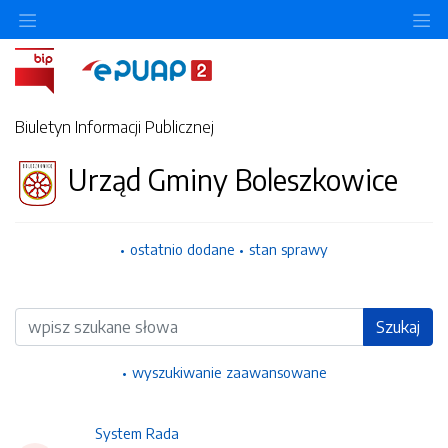
Ukryj/pokaż menu przedmiotowe
Uk
Biuletyn Informacji Publicznej
Urząd Gminy Boleszkowice
ostatnio dodane
stan sprawy
Wyszukiwarka
Szukaj
wyszukiwanie zaawansowane
System Rada