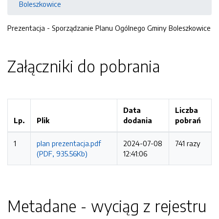
Boleszkowice
Prezentacja - Sporządzanie Planu Ogólnego Gminy Boleszkowice
Załączniki do pobrania
Data
Liczba
Lp.
Plik
dodania
pobrań
1
plan prezentacja.pdf
2024-07-08
741 razy
(PDF, 935.56Kb)
12:41:06
Metadane - wyciąg z rejestru