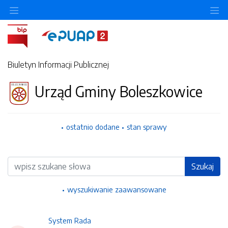
Ukryj/pokaż menu przedmiotowe
Uk
Biuletyn Informacji Publicznej
Urząd Gminy Boleszkowice
ostatnio dodane
stan sprawy
Wyszukiwarka
Szukaj
wyszukiwanie zaawansowane
System Rada