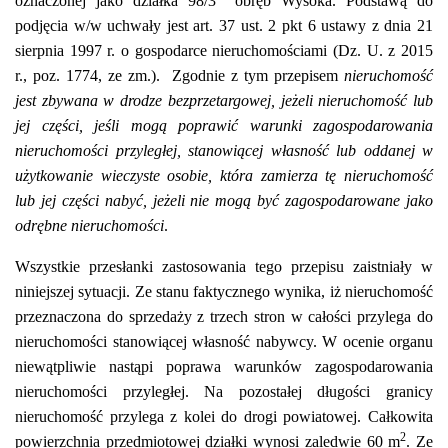
oznaczonej jako działka 98/3 obręb Wysoka. Podstawą do
podjęcia w/w uchwały jest art. 37 ust. 2 pkt 6 ustawy z dnia 21
sierpnia 1997 r. o gospodarce nieruchomościami (Dz. U. z 2015
r., poz. 1774, ze zm.). Zgodnie z tym przepisem
nieruchomość
jest zbywana w drodze bezprzetargowej, jeżeli nieruchomość lub
jej części, jeśli mogą poprawić warunki zagospodarowania
nieruchomości przyległej, stanowiącej własność lub oddanej w
użytkowanie wieczyste osobie, która zamierza tę nieruchomość
lub jej części nabyć, jeżeli nie mogą być zagospodarowane jako
odrębne nieruchomości
.
Wszystkie przesłanki zastosowania tego przepisu zaistniały w
niniejszej sytuacji. Ze stanu faktycznego wynika, iż nieruchomość
przeznaczona do sprzedaży z trzech stron w całości przylega do
nieruchomości stanowiącej własność nabywcy. W ocenie organu
niewątpliwie nastąpi poprawa warunków zagospodarowania
nieruchomości przyległej. Na pozostałej długości granicy
nieruchomość przylega z kolei do drogi powiatowej. Całkowita
2
powierzchnia przedmiotowej działki wynosi zaledwie 60 m
. Ze