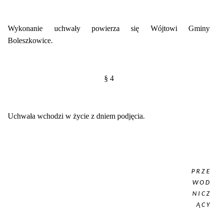
Wykonanie uchwały powierza się Wójtowi Gminy
Boleszkowice.
§ 4
Uchwała wchodzi w życie z dniem podjęcia.
P R Z E
W O D
N I C Z
Ą C Y