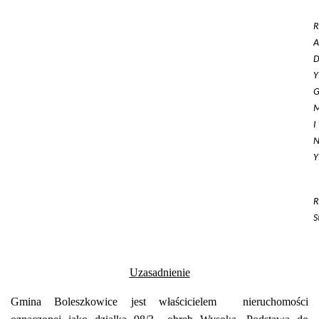
R
A
I
Y
R
S
Uzasadnienie
Gmina Boleszkowice jest właścicielem nieruchomości