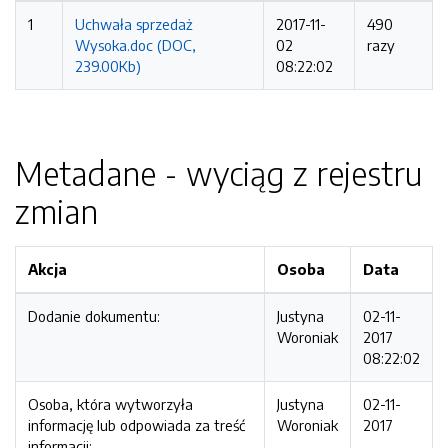
1
Uchwała sprzedaż
2017-11-
490
Wysoka.doc (DOC,
02
razy
239.00Kb)
08:22:02
Metadane - wyciąg z rejestru
zmian
Akcja
Osoba
Data
Dodanie dokumentu:
Justyna
02-11-
Woroniak
2017
08:22:02
Osoba, która wytworzyła
Justyna
02-11-
informację lub odpowiada za treść
Woroniak
2017
informacji: