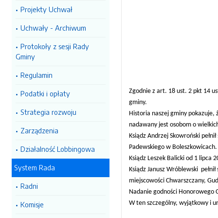
Projekty Uchwał
Uchwały - Archiwum
Protokoły z sesji Rady
Gminy
Regulamin
Zgodnie z art. 18 ust. 2 pkt 14
Podatki i opłaty
gminy.
Strategia rozwoju
Historia naszej gminy pokazuje, 
nadawany jest osobom o wielkich
Zarządzenia
Ksiądz Andrzej Skowroński pełnił 
Padewskiego w Boleszkowicach.
Działalność Lobbingowa
Ksiądz Leszek Balicki od 1 lipca
System Rada
Ksiądz Janusz Wróblewski pełnił
miejscowości Chwarszczany, Gudz
Radni
Nadanie godności Honorowego Ob
W ten szczególny, wyjątkowy i ur
Komisje