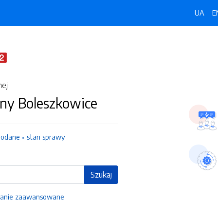
UA
E
nej
ny Boleszkowice
dodane
stan sprawy
Szukaj
anie zaawansowane