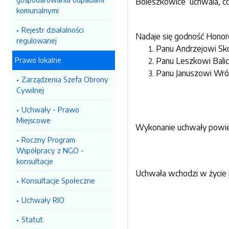
Boleszkowice uchwala, co
komunalnymi
Rejestr działalności
Nadaje się godność Hono
regulowanej
Panu Andrzejowi Sko
Prawo lokalne
Panu Leszkowi Balic
Panu Januszowi Wrób
Zarządzenia Szefa Obrony
Cywilnej
Uchwały - Prawo
Miejscowe
Wykonanie uchwały powie
Roczny Program
Współpracy z NGO -
konsultacje
Uchwała wchodzi w życie 
Konsultacje Społeczne
Uchwały RIO
Statut