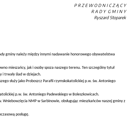
P R Z E W O D N I C Z Ą C Y
R A D Y G M I N Y
Ryszard Stoparek
ci rady gminy należy między innymi nadawanie honorowego obywatelstwa
równo mieszańcy, jak i osoby spoza naszego terenu. Ten szczególny tytuł
i trwały ślad w dziejach.
szego służy jako Proboszcz Parafii rzymskokatolickiej p.w. św. Antoniego
kokatolickiej p.w. św. Antoniego Padewskiego w Boleszkowicach.
 p.w. Wniebowzięcia NMP w Sarbinowie, obsługując mieszkańców naszej gminy z
hczasową posługę.