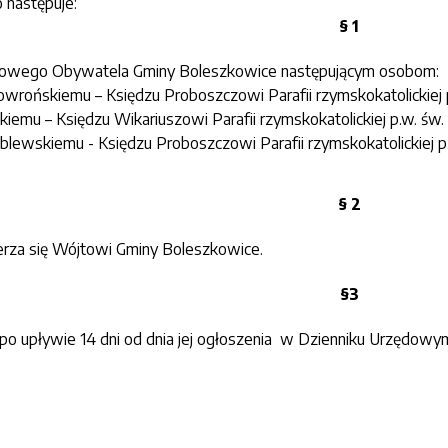
 następuje:
§ 1
rowego Obywatela Gminy Boleszkowice następującym osobom:
wrońskiemu – Księdzu Proboszczowi Parafii rzymskokatolickie
kiemu – Księdzu Wikariuszowi Parafii rzymskokatolickiej p.w. 
lewskiemu - Księdzu Proboszczowi Parafii rzymskokatolickiej 
§ 2
rza się Wójtowi Gminy Boleszkowice.
§3
po upływie 14 dni od dnia jej ogłoszenia w Dzienniku Urzęd