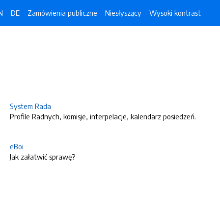
N
DE
Zamówienia publiczne
Niesłyszący
Wysoki kontrast
System Rada
Profile Radnych, komisje, interpelacje, kalendarz posiedzeń.
eBoi
Jak załatwić sprawę?