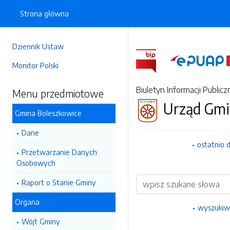
Strona główna
Dziennik Ustaw
Monitor Polski
Biuletyn Informacji Publicz
Menu przedmiotowe
Urząd Gmi
Gmina Boleszkowice
Dane
ostatnio 
Przetwarzanie Danych
Osobowych
Wyszukiwarka
Raport o Stanie Gminy
Organa
wyszukiw
Wójt Gminy