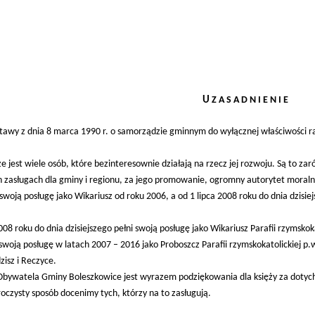
U
Z A S A D N I E N I E
 ustawy z dnia 8 marca 1990 r. o samorządzie gminnym do wyłącznej właściwoś
że jest wiele osób, które bezinteresownie działają na rzecz jej rozwoju. Są to za
 zasługach dla gminy i regionu, za jego promowanie, ogromny autorytet moralny 
swoją posługę jako Wikariusz od roku 2006, a od 1 lipca 2008 roku do dnia dzisiej
 2008 roku do dnia dzisiejszego pełni swoją posługę jako Wikariusz Parafii rzyms
 swoją posługę w latach 2007 – 2016 jako Proboszcz Parafii rzymskokatolickiej
isz i Reczyce.
ywatela Gminy Boleszkowice jest wyrazem podziękowania dla księży za dotyc
oczysty sposób docenimy tych, którzy na to zasługują.