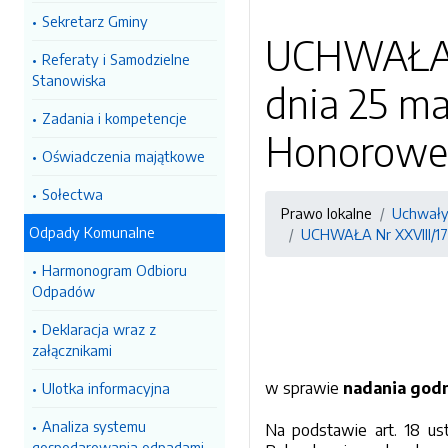
Sekretarz Gminy
UCHWAŁA N
Referaty i Samodzielne
Stanowiska
dnia 25 ma
Zadania i kompetencje
Honoroweg
Oświadczenia majątkowe
Sołectwa
Prawo lokalne
Uchwały
Odpady Komunalne
UCHWAŁA Nr XXVIII/17
Harmonogram Odbioru
Odpadów
Deklaracja wraz z
załącznikami
w sprawie
nadania god
Ulotka informacyjna
Analiza systemu
Na podstawie art. 18 us
gospodarowania odpadami