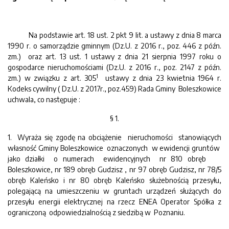
Na podstawie art. 18 ust. 2 pkt 9 lit. a ustawy z dnia 8 marca
1990 r. o samorządzie gminnym (Dz.U. z 2016 r., poz. 446 z późn.
zm.) oraz art. 13 ust. 1 ustawy z dnia 21 sierpnia 1997 roku o
gospodarce nieruchomościami (Dz.U. z 2016 r., poz. 2147 z późn.
1
zm.) w związku z art. 305
ustawy z dnia 23 kwietnia 1964 r.
Kodeks cywilny ( Dz.U. z 2017r., poz.459) Rada Gminy Boleszkowice
uchwala, co następuje :
§ 1.
1. Wyraża się zgodę na obciążenie nieruchomości stanowiących
własność Gminy Boleszkowice oznaczonych w ewidencji gruntów
jako działki o numerach ewidencyjnych nr 810 obręb
Boleszkowice, nr 189 obręb Gudzisz , nr 97 obręb Gudzisz, nr 78/5
obręb Kaleńsko i nr 80 obręb Kaleńsko służebnością przesyłu,
polegającą na umieszczeniu w gruntach urządzeń służących do
przesyłu energii elektrycznej na rzecz ENEA Operator Spółka z
ograniczoną odpowiedzialnością z siedzibą w Poznaniu.