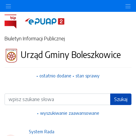
Ukryj/pokaż menu przedmiotowe
Uk
Biuletyn Informacji Publicznej
Urząd Gminy Boleszkowice
ostatnio dodane
stan sprawy
Wyszukiwarka
Szukaj
wyszukiwanie zaawansowane
System Rada