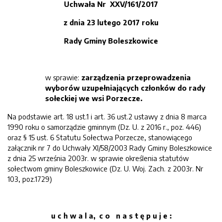
Uchwała Nr XXV/161/2017
z dnia 23 lutego 2017 roku
Rady Gminy Boleszkowice
w sprawie:
zarządzenia przeprowadzenia
wyborów uzupełniających członków do rady
sołeckiej we wsi Porzecze.
Na podstawie art. 18 ust.1 i art. 36 ust.2 ustawy z dnia 8 marca
1990 roku o samorządzie gminnym (Dz. U. z 2016 r., poz. 446)
oraz § 15 ust. 6 Statutu Sołectwa Porzecze, stanowiącego
załącznik nr 7 do Uchwały XI/58/2003 Rady Gminy Boleszkowice
z dnia 25 września 2003r. w sprawie określenia statutów
sołectwom gminy Boleszkowice (Dz. U. Woj. Zach. z 2003r. Nr
103, poz.1729)
u c h w a l a, c o n a s t ę p u j e :