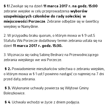
§ 1
.1.Zwołuje się na dzień
11 marca 2017 r. na godz. 15:00
zebranie wiejskie w celu przeprowadzenia
wyborów
uzupełniających członków do rady sołeckiej w
miejscowości Porzecze
. Zebranie odbędzie się w świetlicy
wiejskiej w Namyślinie.
2. W przypadku braku quorum, o którym mowa w § 9 ust.5
Statutu Wsi Porzecze dodatkowy termin zebrania ustala się na
dzień
11 marca 2017 r. godz. 15:30.
3. Wyznacza się radną Sabinę Bednarz na Przewodniczącego
zebrania wiejskiego we wsi Porzecze.
§ 2.
Powiadomienie mieszkańców sołectwa o zebraniu wiejskim,
o którym mowa w § 1 ust.1 powinno nastąpić co najmniej na 7 dni
przed datą zebrania.
§ 3.
Wykonanie uchwały powierza się Wójtowi Gminy
Boleszkowice.
§ 4
. Uchwała wchodzi w życie z dniem podjęcia.