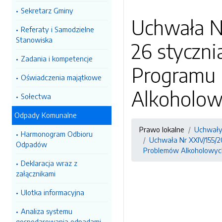
Sekretarz Gminy
Uchwała N
Referaty i Samodzielne
Stanowiska
26 styczni
Zadania i kompetencje
Programu 
Oświadczenia majątkowe
Alkoholow
Sołectwa
Odpady Komunalne
Prawo lokalne
Uchwały
Harmonogram Odbioru
Uchwała Nr XXIV/155/2
Odpadów
Problemów Alkoholowych
Deklaracja wraz z
załącznikami
Ulotka informacyjna
Analiza systemu
gospodarowania odpadami