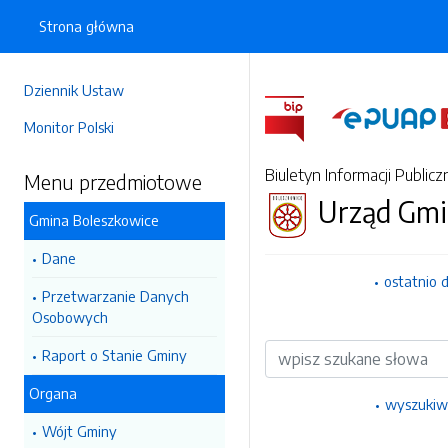
Strona główna
Dziennik Ustaw
Monitor Polski
Biuletyn Informacji Publicz
Menu przedmiotowe
Urząd Gmi
Gmina Boleszkowice
Dane
ostatnio 
Przetwarzanie Danych
Osobowych
Wyszukiwarka
Raport o Stanie Gminy
Organa
wyszukiw
Wójt Gminy