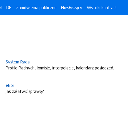
N
DE
Zamówienia publiczne
Niesłyszący
Wysoki kontrast
System Rada
Profile Radnych, komisje, interpelacje, kalendarz posiedzeń.
eBoi
Jak załatwić sprawę?