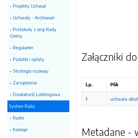
Projekty Uchwał
Uchwały - Archiwum
Protokoły z sesji Rady
Gminy
Regulamin
Załączniki d
Podatki i opłaty
Strategia rozwoju
Zarządzenia
Lp.
Plik
Działalność Lobbingowa
1
uchwała alkoh
System Rada
Radni
Metadane - w
Komisje