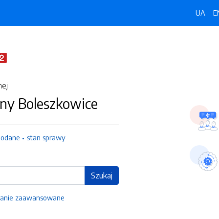
UA
E
nej
ny Boleszkowice
dodane
stan sprawy
Szukaj
anie zaawansowane