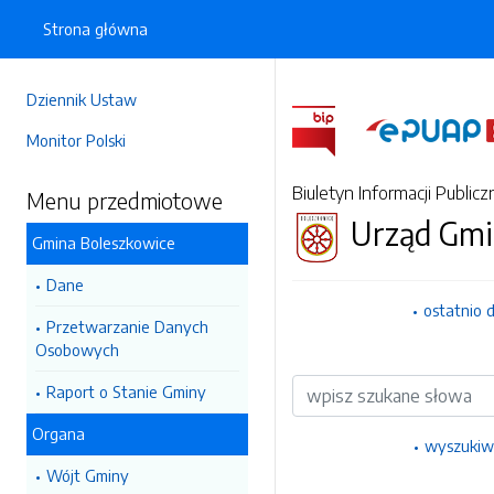
Strona główna
Dziennik Ustaw
Monitor Polski
Biuletyn Informacji Publicz
Menu przedmiotowe
Urząd Gmi
Gmina Boleszkowice
Dane
ostatnio 
Przetwarzanie Danych
Osobowych
Wyszukiwarka
Raport o Stanie Gminy
Organa
wyszukiw
Wójt Gminy