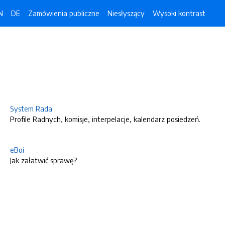
N
DE
Zamówienia publiczne
Niesłyszący
Wysoki kontrast
System Rada
Profile Radnych, komisje, interpelacje, kalendarz posiedzeń.
eBoi
Jak załatwić sprawę?