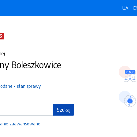
UA
E
nej
ny Boleszkowice
dodane
stan sprawy
Szukaj
anie zaawansowane