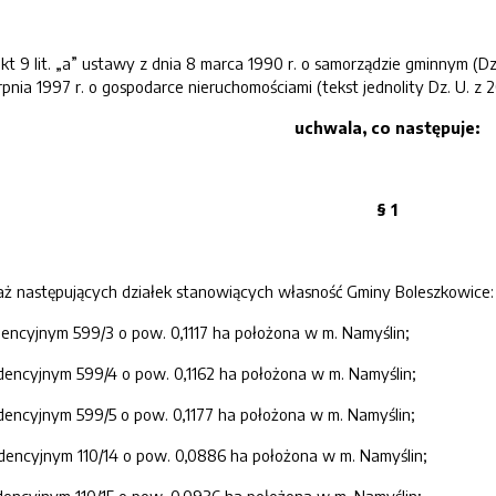
kt 9 lit. „a” ustawy z dnia 8 marca 1990 r. o samorządzie gminnym (Dz. U.
erpnia 1997 r. o gospodarce nieruchomościami (tekst jednolity Dz. U. z
uchwala, co następuje:
§ 1
aż następujących działek stanowiących własność Gminy Boleszkowice:
dencyjnym 599/3 o pow. 0,1117 ha położona w m. Namyślin;
dencyjnym 599/4 o pow. 0,1162 ha położona w m. Namyślin;
dencyjnym 599/5 o pow. 0,1177 ha położona w m. Namyślin;
dencyjnym 110/14 o pow. 0,0886 ha położona w m. Namyślin;