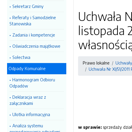
Sekretarz Gminy
Uchwała Nr
Referaty i Samodzielne
Stanowiska
listopada 
Zadania i kompetencje
własności
Oświadczenia majątkowe
Sołectwa
Prawo lokalne
Uchwały
Odpady Komunalne
Uchwała Nr XI/51/2011 
Harmonogram Odbioru
Odpadów
Deklaracja wraz z
załącznikami
Ulotka informacyjna
Analiza systemu
w sprawie:
sprzedaży dzia
gospodarowania odpadami