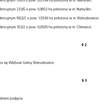
dencyjnym 110/15 o pow. 0,0936 ha położona w m. Namyślin;
dencyjnym 233/5 o pow. 0,1802 ha położona w m. Namyślin;
dencyjnym 1652/2 o pow. 1,5936 ha położona w m. Boleszkowice;
idencyjnym 102/2 o pow. 0,0505 ha położoną w m. Chlewice;
§ 2
a się Wójtowi Gminy Boleszkowice.
§ 3
dniem podjęcia.