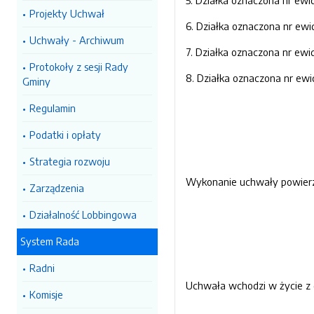
5. Działka oznaczona nr ewi
Projekty Uchwał
6. Działka oznaczona nr ewi
Uchwały - Archiwum
7. Działka oznaczona nr ewi
Protokoły z sesji Rady
8. Działka oznaczona nr ew
Gminy
Regulamin
Podatki i opłaty
Strategia rozwoju
Wykonanie uchwały powierz
Zarządzenia
Działalność Lobbingowa
System Rada
Radni
Uchwała wchodzi w życie z 
Komisje