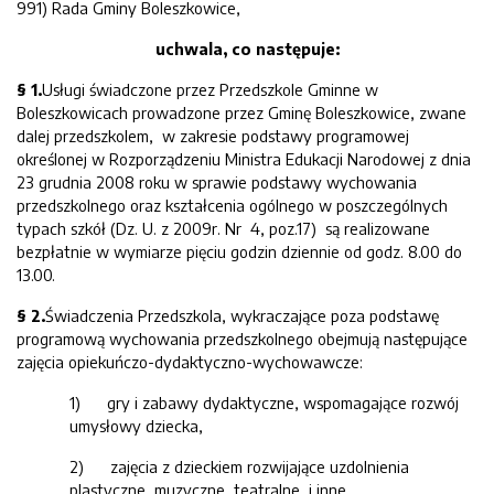
991) Rada Gminy Boleszkowice,
uchwala, co następuje:
§ 1.
Usługi świadczone przez Przedszkole Gminne w
Boleszkowicach prowadzone przez Gminę Boleszkowice, zwane
dalej przedszkolem, w zakresie podstawy programowej
określonej w Rozporządzeniu Ministra Edukacji Narodowej z dnia
23 grudnia 2008 roku w sprawie podstawy wychowania
przedszkolnego oraz kształcenia ogólnego w poszczególnych
typach szkół (Dz. U. z 2009r. Nr 4, poz.17) są realizowane
bezpłatnie w wymiarze pięciu godzin dziennie od godz. 8.00 do
13.00.
§ 2.
Świadczenia Przedszkola, wykraczające poza podstawę
programową wychowania przedszkolnego obejmują następujące
zajęcia opiekuńczo-dydaktyczno-wychowawcze:
1) gry i zabawy dydaktyczne, wspomagające rozwój
umysłowy dziecka,
2) zajęcia z dzieckiem rozwijające uzdolnienia
plastyczne, muzyczne, teatralne, i inne,