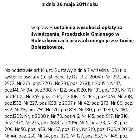
z dnia 26 maja 2011 roku
w sprawie:
ustalenia wysokości opłaty za
świadczenia Przedszkola Gminnego w
Boleszkowicach prowadzonego przez Gminę
Boleszkowice.
Na podstawie art.14 ust. 5 ustawy z dnia 7 września 1991 r. o
systemie oświaty (tekst jednolity Dz. U. z 2004 r. Nr 256, poz.
2572, Nr 273, poz. 2703, Nr 281, poz. 2781; z 2005 r. Nr 17,
poz.141, Nr 94, poz.788, Nr 122, poz.1020, Nr 131, poz.1091, Nr 167,
poz.1400 i Nr 249, poz. 2104, z 2006 r. Nr 144, poz.1043, Nr 208,
poz.1532, Nr 227, poz.1658; z 2007 r. Nr 42, poz. 273, Nr 80, poz.
542, Nr 115, poz.791, Nr 120, poz.818, Nr 180, poz. 1280, Nr 181,
poz.1292, Nr, z 2008 r. Nr 70, poz.416, Nr 145, poz. 917, Nr 216,
poz. 1370, Nr 235, poz. 1618, z 2009r. Nr 6, poz. 33, Nr 31, poz.
206, Nr 56, poz. 458, Nr 157, poz. 1241, Nr 219, poz. 1705, z 2010r.
Nr 44, poz. 250, Nr 54, poz. 320, Nr 127, poz. 857, Nr 148, poz.