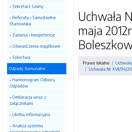
Sekretarz Gminy
Uchwała Nr
Referaty i Samodzielne
Stanowiska
maja 2012
Zadania i kompetencje
Boleszkow
Oświadczenia majątkowe
Sołectwa
Prawo lokalne
Uchwały
Odpady Komunalne
Uchwała Nr XVII/94/20
Harmonogram Odbioru
Odpadów
Deklaracja wraz z
załącznikami
Ulotka informacyjna
Analiza systemu
gospodarowania odpadami