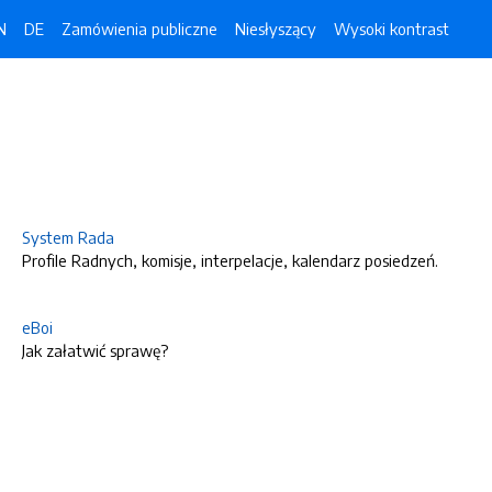
N
DE
Zamówienia publiczne
Niesłyszący
Wysoki kontrast
System Rada
Profile Radnych, komisje, interpelacje, kalendarz posiedzeń.
eBoi
Jak załatwić sprawę?