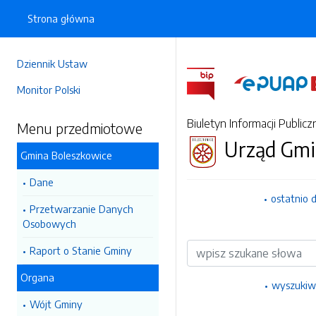
Strona główna
Dziennik Ustaw
Monitor Polski
Biuletyn Informacji Publicz
Menu przedmiotowe
Urząd Gmi
Gmina Boleszkowice
Dane
ostatnio 
Przetwarzanie Danych
Osobowych
Wyszukiwarka
Raport o Stanie Gminy
Organa
wyszukiw
Wójt Gminy