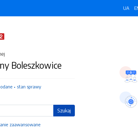
UA
E
nej
ny Boleszkowice
dodane
stan sprawy
Szukaj
anie zaawansowane