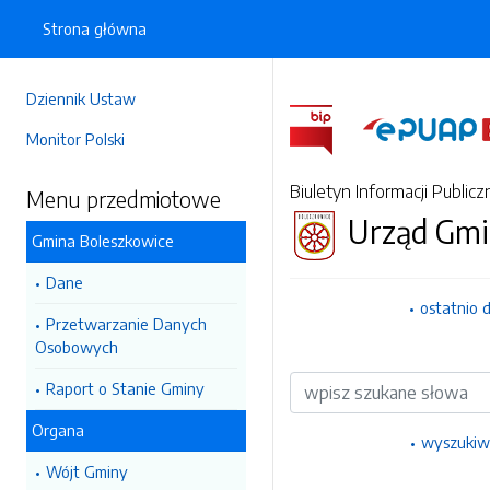
Strona główna
Dziennik Ustaw
Monitor Polski
Biuletyn Informacji Publicz
Menu przedmiotowe
Urząd Gmi
Gmina Boleszkowice
Dane
ostatnio 
Przetwarzanie Danych
Osobowych
Wyszukiwarka
Raport o Stanie Gminy
Organa
wyszukiw
Wójt Gminy