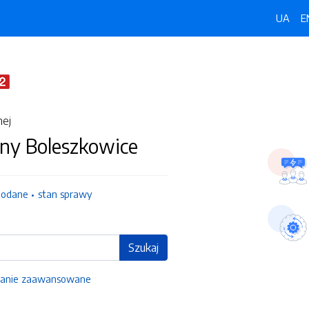
UA
E
nej
ny Boleszkowice
dodane
stan sprawy
Szukaj
anie zaawansowane