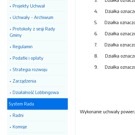
3. Działka oznaczon
Projekty Uchwał
4. Działka oznaczon
Uchwały - Archiwum
5. Działka oznaczon
Protokoły z sesji Rady
6. Działka oznaczon
Gminy
7. Działka oznaczon
Regulamin
8. Działka oznaczon
Podatki i opłaty
9. Działka oznaczon
Strategia rozwoju
Zarządzenia
Działalność Lobbingowa
System Rada
Wykonanie uchwały powierz
Radni
Komisje