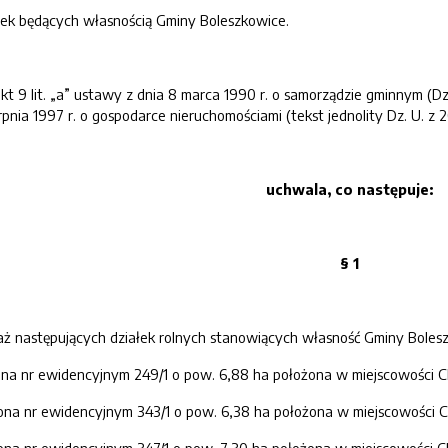
łek będących własnością Gminy Boleszkowice.
kt 9 lit. „a” ustawy z dnia 8 marca 1990 r. o samorządzie gminnym (Dz. U.
erpnia 1997 r. o gospodarce nieruchomościami (tekst jednolity Dz. U. z
uchwala, co następuje:
§ 1
aż następujących działek rolnych stanowiących własność Gminy Boles
a nr ewidencyjnym 249/1 o pow. 6,88 ha położona w miejscowości C
a nr ewidencyjnym 343/1 o pow. 6,38 ha położona w miejscowości C