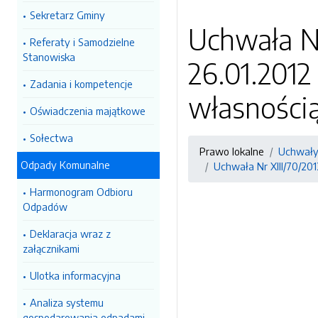
Sekretarz Gminy
Uchwała Nr
Referaty i Samodzielne
Stanowiska
26.01.2012
Zadania i kompetencje
własności
Oświadczenia majątkowe
Sołectwa
Prawo lokalne
Uchwały
Odpady Komunalne
Uchwała Nr XIII/70/201
Harmonogram Odbioru
Odpadów
Deklaracja wraz z
załącznikami
Ulotka informacyjna
Analiza systemu
gospodarowania odpadami