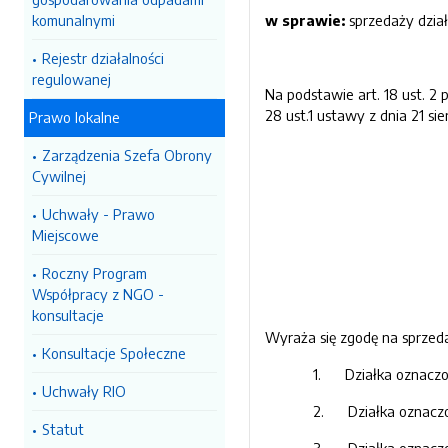
komunalnymi
w sprawie:
sprzedaży dzia
Rejestr działalności
regulowanej
Na podstawie art. 18 ust. 2 p
28 ust.1 ustawy z dnia 21 si
Prawo lokalne
Zarządzenia Szefa Obrony
Cywilnej
Uchwały - Prawo
Miejscowe
Roczny Program
Współpracy z NGO -
konsultacje
Wyraża się zgodę na sprzed
Konsultacje Społeczne
1. Działka oznaczon
Uchwały RIO
2. Działka oznaczon
Statut