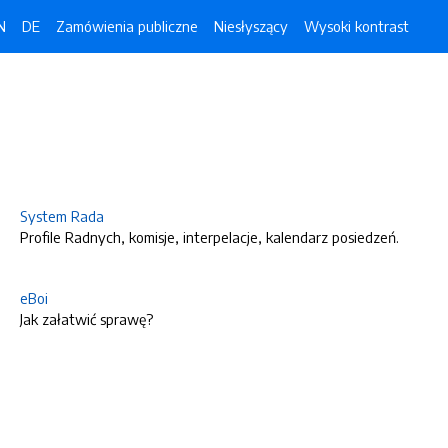
N
DE
Zamówienia publiczne
Niesłyszący
Wysoki kontrast
System Rada
Profile Radnych, komisje, interpelacje, kalendarz posiedzeń.
eBoi
Jak załatwić sprawę?