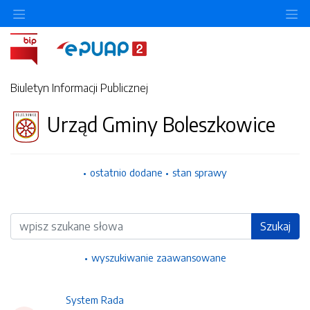
Ukryj/pokaż menu przedmiotowe
Uk
Biuletyn Informacji Publicznej
Urząd Gminy Boleszkowice
ostatnio dodane
stan sprawy
Wyszukiwarka
Szukaj
wyszukiwanie zaawansowane
System Rada