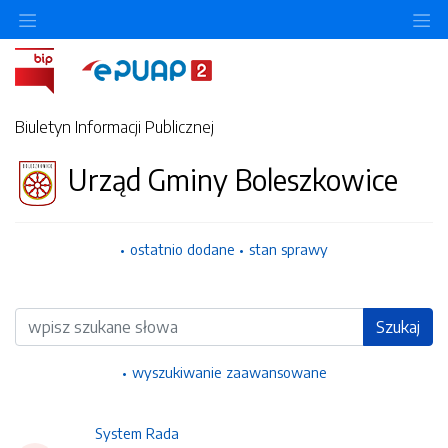
Ukryj/pokaż menu przedmiotowe
Uk
Biuletyn Informacji Publicznej
Urząd Gminy Boleszkowice
ostatnio dodane
stan sprawy
Wyszukiwarka
Szukaj
wyszukiwanie zaawansowane
System Rada