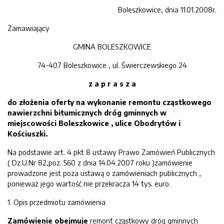
Boleszkowice, dnia 11.01.2008r.
Zamawiający
GMINA BOLESZKOWICE
74-407 Boleszkowice , ul. Świerczewskiego 24
z a p r a s z a
do złożenia oferty na wykonanie remontu cząstkowego
nawierzchni bitumicznych dróg gminnych w
miejscowości Boleszkowice , ulice Obodrytów i
Kościuszki.
Na podstawie art. 4 pkt 8 ustawy Prawo Zamówień Publicznych
( Dz.U.Nr 82,poz. 560 z dnia 14.04.2007 roku )zamówienie
prowadzone jest poza ustawą o zamówieniach publicznych ,
ponieważ jego wartość nie przekracza 14 tys. euro.
1. Opis przedmiotu zamówienia
Zamówienie obejmuje
remont cząstkowy dróg gminnych