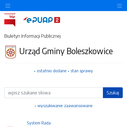
Ukryj/pokaż menu przedmiotowe
Uk
Biuletyn Informacji Publicznej
Urząd Gminy Boleszkowice
ostatnio dodane
stan sprawy
Wyszukiwarka
Szukaj
wyszukiwanie zaawansowane
System Rada