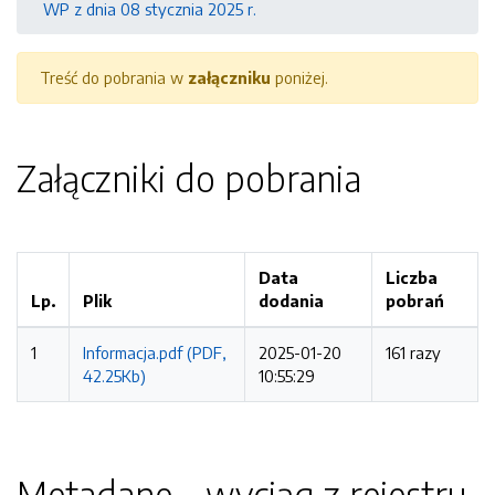
WP z dnia 08 stycznia 2025 r.
Treść do pobrania w
załączniku
poniżej.
Załączniki do pobrania
Data
Liczba
Lp.
Plik
dodania
pobrań
1
Informacja.pdf (PDF,
2025-01-20
161 razy
42.25Kb)
10:55:29
Metadane - wyciąg z rejestru