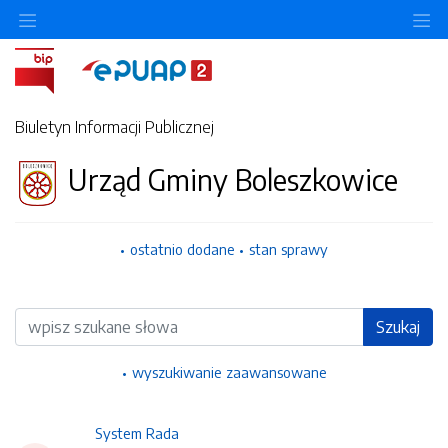
Ukryj/pokaż menu przedmiotowe
Uk
Biuletyn Informacji Publicznej
Urząd Gminy Boleszkowice
ostatnio dodane
stan sprawy
Wyszukiwarka
Szukaj
wyszukiwanie zaawansowane
System Rada