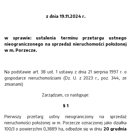
z dnia
19
.
11
.202
4
r.
w sprawie:
ustalenia termin
u
przetarg
u
ustn
ego
nie
ograniczon
ego
na
sprzedaż
nieruchomości
położon
ej
w m.
Porzecze
.
Na podstawie art. 38 ust. 1 ustawy z dnia 21 sierpnia 1997 r. o
gospodarce nieruchomościami (Dz. U. z 2023 r., poz. 344, ze
zmianami)
Zarządzam, co następuje:
§
1
Pierwszy przetarg ustny nieograniczony na sprzedaż
nieruchomości położonej w m. Porzecze oznaczonej jako działka
100/3 o powierzchni 0,3889 ha, odbędzie się w dniu
20
grudnia