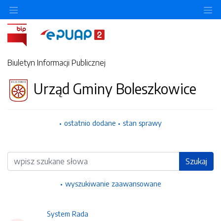
Ukryj/pokaż menu przedmiotowe
Uk
Biuletyn Informacji Publicznej
Urząd Gminy Boleszkowice
ostatnio dodane
stan sprawy
Wyszukiwarka
Szukaj
wyszukiwanie zaawansowane
System Rada