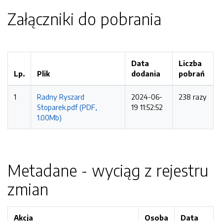
Załączniki do pobrania
Data
Liczba
Lp.
Plik
dodania
pobrań
1
Radny Ryszard
2024-06-
238 razy
Stoparek.pdf (PDF,
19 11:52:52
1.00Mb)
Metadane - wyciąg z rejestru
zmian
Akcja
Osoba
Data