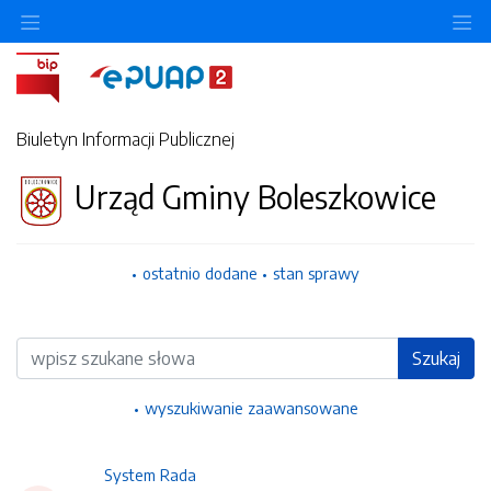
Ukryj/pokaż menu przedmiotowe
Uk
Biuletyn Informacji Publicznej
Urząd Gminy Boleszkowice
ostatnio dodane
stan sprawy
Wyszukiwarka
Szukaj
wyszukiwanie zaawansowane
System Rada