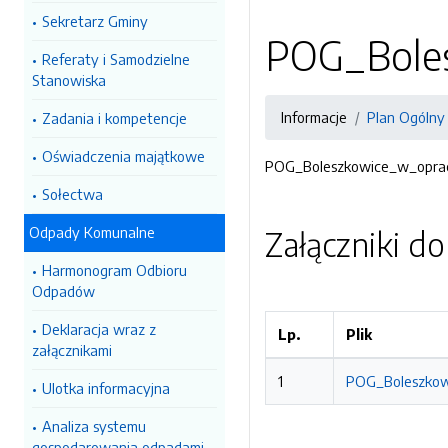
Sekretarz Gminy
POG_Bole
Referaty i Samodzielne
Stanowiska
Informacje
Plan Ogólny
Zadania i kompetencje
Oświadczenia majątkowe
POG_Boleszkowice_w_opra
Sołectwa
Odpady Komunalne
Załączniki d
Harmonogram Odbioru
Odpadów
Deklaracja wraz z
Lp.
Plik
załącznikami
1
POG_Boleszkow
Ulotka informacyjna
Analiza systemu
gospodarowania odpadami