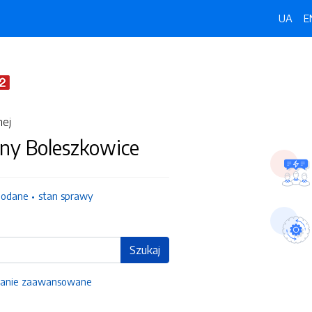
UA
E
nej
ny Boleszkowice
dodane
stan sprawy
Szukaj
anie zaawansowane