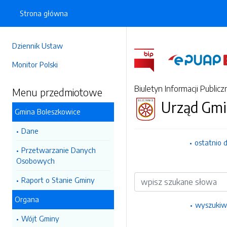
Strona główna
Dziennik Ustaw
Monitor Polski
Biuletyn Informacji Publicz
Menu przedmiotowe
Urząd Gmi
Gmina Boleszkowice
Dane
ostatnio 
Przetwarzanie Danych
Osobowych
Wyszukiwarka
Raport o Stanie Gminy
Organa
wyszukiw
Wójt Gminy