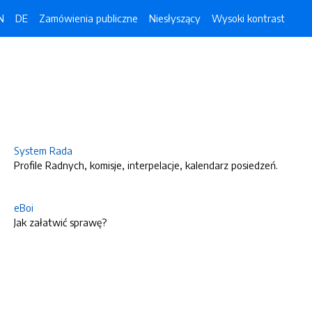
N
DE
Zamówienia publiczne
Niesłyszący
Wysoki kontrast
System Rada
Profile Radnych, komisje, interpelacje, kalendarz posiedzeń.
eBoi
Jak załatwić sprawę?