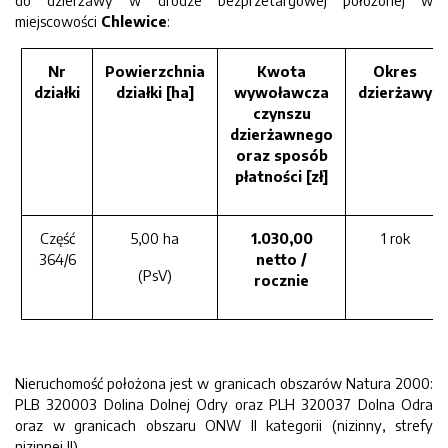
do dzierżawy w drodze bezprzetargowej położonej w
miejscowości
Chlewice
:
Nr
Powierzchnia
Kwota
Okres
działki
działki [ha]
wywoławcza
dzierżawy
czynszu
dzierżawnego
oraz sposób
płatności [zł]
Część
5,00 ha
1.030,00
1 rok
364/6
netto /
(PsV)
rocznie
Nieruchomość położona jest w granicach obszarów Natura 2000:
PLB 320003 Dolina Dolnej Odry oraz PLH 320037 Dolna Odra
oraz w granicach obszaru ONW II kategorii (nizinny, strefy
nizinnej II).