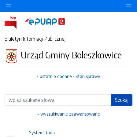
Ukryj/pokaż menu przedmiotowe
Uk
Biuletyn Informacji Publicznej
Urząd Gminy Boleszkowice
ostatnio dodane
stan sprawy
Wyszukiwarka
Szukaj
wyszukiwanie zaawansowane
System Rada