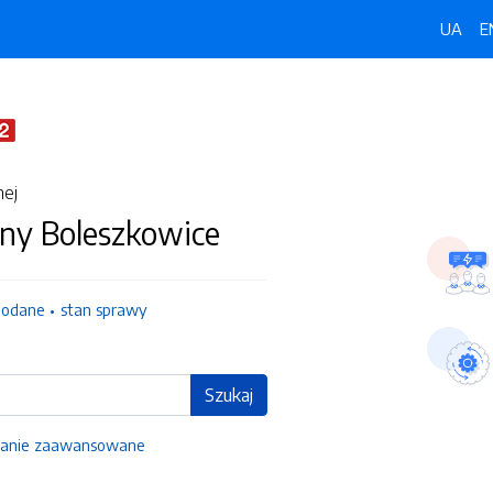
UA
E
nej
ny Boleszkowice
dodane
stan sprawy
Szukaj
anie zaawansowane