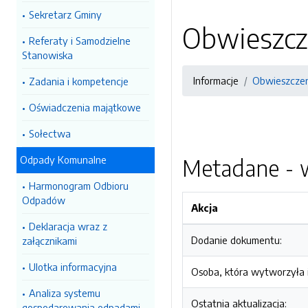
Sekretarz Gminy
Obwieszcz
Referaty i Samodzielne
Stanowiska
Informacje
Obwieszcze
Zadania i kompetencje
Oświadczenia majątkowe
Sołectwa
Odpady Komunalne
Metadane - w
Harmonogram Odbioru
Odpadów
Akcja
Deklaracja wraz z
Dodanie dokumentu:
załącznikami
Ulotka informacyjna
Osoba, która wytworzyła i
Analiza systemu
Ostatnia aktualizacja:
gospodarowania odpadami