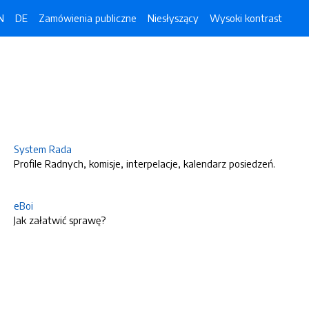
N
DE
Zamówienia publiczne
Niesłyszący
Wysoki kontrast
System Rada
Profile Radnych, komisje, interpelacje, kalendarz posiedzeń.
eBoi
Jak załatwić sprawę?