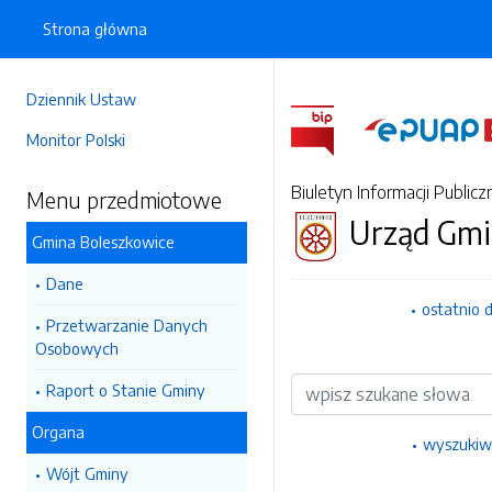
Strona główna
Dziennik Ustaw
Monitor Polski
Biuletyn Informacji Publicz
Menu przedmiotowe
Urząd Gmi
Gmina Boleszkowice
Dane
ostatnio 
Przetwarzanie Danych
Osobowych
Wyszukiwarka
Raport o Stanie Gminy
Organa
wyszukiw
Wójt Gminy