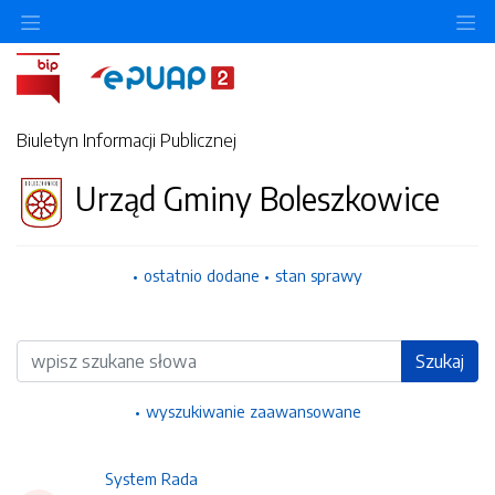
Ukryj/pokaż menu przedmiotowe
Uk
Biuletyn Informacji Publicznej
Urząd Gminy Boleszkowice
ostatnio dodane
stan sprawy
Wyszukiwarka
Szukaj
wyszukiwanie zaawansowane
System Rada