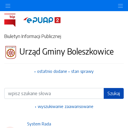
Ukryj/pokaż menu przedmiotowe
Uk
Biuletyn Informacji Publicznej
Urząd Gminy Boleszkowice
ostatnio dodane
stan sprawy
Wyszukiwarka
Szukaj
wyszukiwanie zaawansowane
System Rada