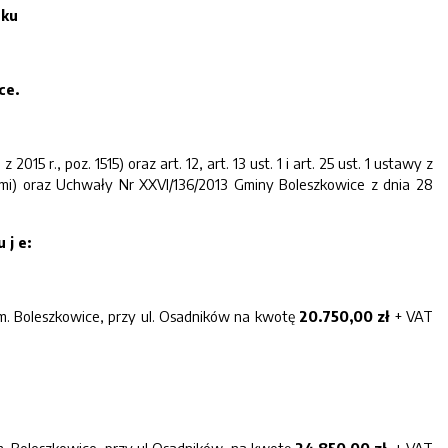
ku
ce
.
 r., poz. 1515) oraz art. 12, art. 13 ust. 1 i art. 25 ust. 1 ustawy z
nami) oraz Uchwały Nr XXVI/136/2013 Gminy Boleszkowice z dnia 28
u j e
:
m. Boleszkowice, przy ul. Osadników na kwotę
20.750,00
zł
+ VAT