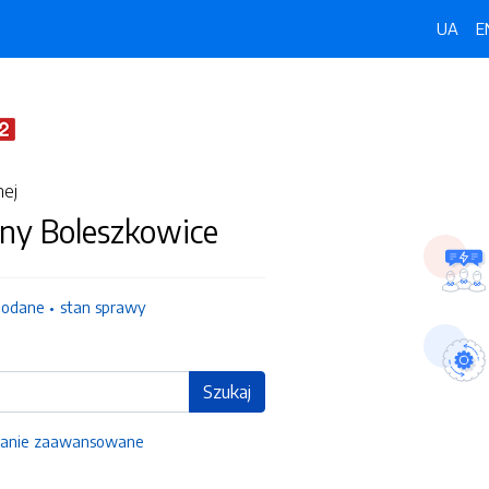
UA
E
nej
ny Boleszkowice
dodane
stan sprawy
Szukaj
anie zaawansowane