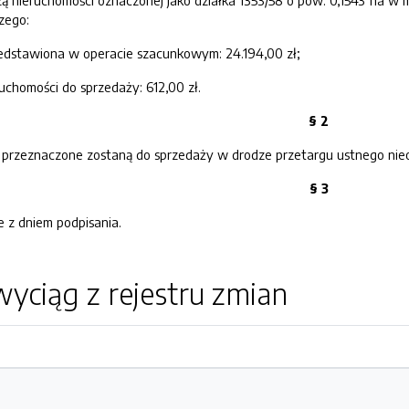
nieruchomości oznaczonej jako działka 1353/58 o pow. 0,1543 ha w m
zego:
zedstawiona w operacie szacunkowym: 24.194,00 zł;
uchomości do sprzedaży: 612,00 zł.
§ 2
1 przeznaczone zostaną do sprzedaży w drodze przetargu ustnego nie
§ 3
 z dniem podpisania.
yciąg z rejestru zmian