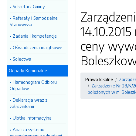
Sekretarz Gminy
Zarządzen
Referaty i Samodzielne
Stanowiska
14.10.2015
Zadania i kompetencje
ceny wywo
Oświadczenia majątkowe
Boleszkow
Sołectwa
Odpady Komunalne
Prawo lokalne
Zarządz
Harmonogram Odbioru
Zarządzenie Nr 28/N/2
Odpadów
położonych w m. Bolesz
Deklaracja wraz z
załącznikami
Ulotka informacyjna
Analiza systemu
gospodarowania odpadami