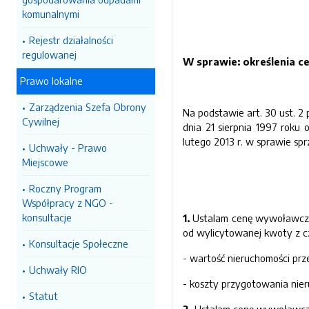
komunalnymi
Rejestr działalności
regulowanej
W sprawie:
określenia 
Prawo lokalne
Zarządzenia Szefa Obrony
Na podstawie art. 30 ust. 2 p
Cywilnej
dnia 21 sierpnia 1997 roku 
lutego 2013 r. w sprawie sp
Uchwały - Prawo
Miejscowe
Roczny Program
Współpracy z NGO -
konsultacje
1.
Ustalam cenę wywoławczą n
od wylicytowanej kwoty z c
Konsultacje Społeczne
- wartość nieruchomości pr
Uchwały RIO
- koszty przygotowania nier
Statut