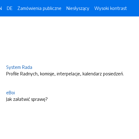
N
DE
Zamówienia publiczne
Niesłyszący
Wysoki kontrast
System Rada
Profile Radnych, komisje, interpelacje, kalendarz posiedzeń.
eBoi
Jak załatwić sprawę?