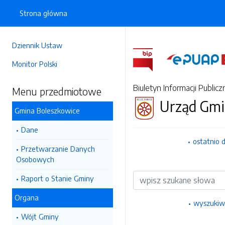
Strona główna
Dziennik Ustaw
Monitor Polski
Biuletyn Informacji Publicz
Menu przedmiotowe
Urząd Gmi
Gmina Boleszkowice
Dane
ostatnio 
Przetwarzanie Danych
Osobowych
Wyszukiwarka
Raport o Stanie Gminy
Organa
wyszukiw
Wójt Gminy