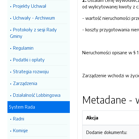
2.
Ustalam cenę wywoławczą 
Projekty Uchwał
od wylicytowanej kwoty z c
Uchwały - Archiwum
- wartość nieruchomości pr
Protokoły z sesji Rady
- koszty przygotowania nier
Gminy
Regulamin
Nieruchomości opisane w § 
Podatki i opłaty
Strategia rozwoju
Zarządzenie wchodzi w życie
Zarządzenia
Działalność Lobbingowa
Metadane - w
System Rada
Akcja
Radni
Komisje
Dodanie dokumentu: