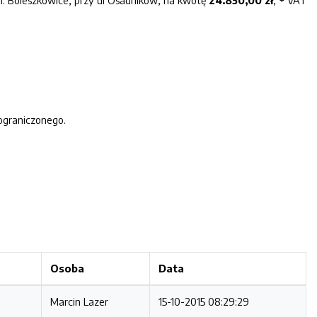
. Boleszkowice, przy ul Osadników, na kwotę
24.850,00
zł
, + VAT
ograniczonego.
Osoba
Data
Marcin Lazer
15-10-2015 08:29:29