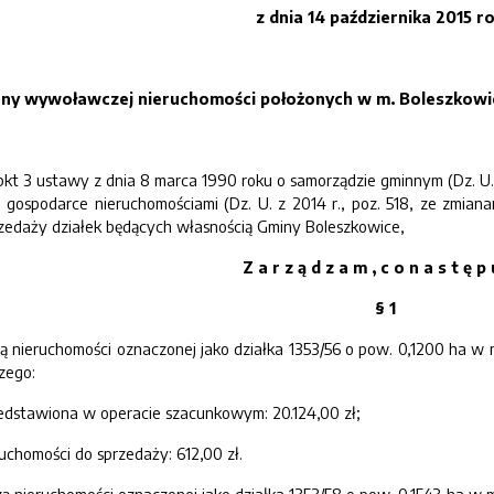
z dnia
14
października
2015
ro
ceny wywoławcz
ej
n
ieruchomości położonych w m. Boleszkowi
kt 3 ustawy z dnia 8 marca 1990 roku o samorządzie gminnym (Dz. U. z 2015
o gospodarce nieruchomościami (Dz. U. z 2014 r., poz. 518, ze zmia
rzedaży działek będących własnością Gminy Boleszkowice,
Z a r z ą d z a
m , c o n a s t ę p 
§ 1
ieruchomości oznaczonej jako działka 1353/56 o pow. 0,1200 ha w 
zego:
zedstawiona w operacie szacunkowym: 20.124,00 zł;
uchomości do sprzedaży: 612,00 zł.