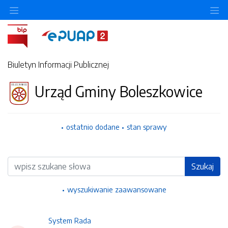
Ukryj/pokaż menu przedmiotowe
Uk
Biuletyn Informacji Publicznej
Urząd Gminy Boleszkowice
ostatnio dodane
stan sprawy
Wyszukiwarka
Szukaj
wyszukiwanie zaawansowane
System Rada