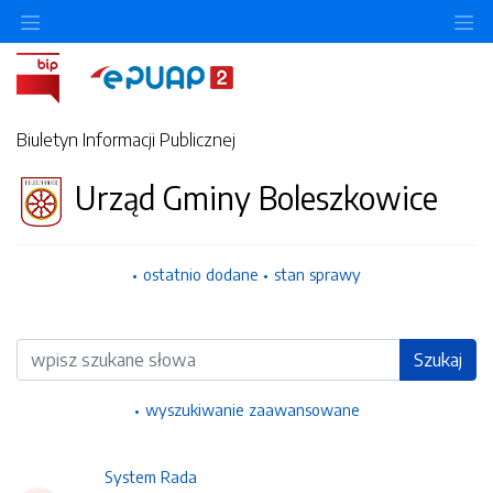
Ukryj/pokaż menu przedmiotowe
Uk
Biuletyn Informacji Publicznej
Urząd Gminy Boleszkowice
ostatnio dodane
stan sprawy
Wyszukiwarka
Szukaj
wyszukiwanie zaawansowane
System Rada