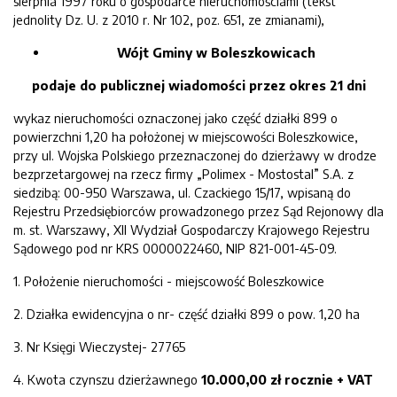
sierpnia 1997 roku o gospodarce nieruchomościami (tekst
jednolity Dz. U. z 2010 r. Nr 102, poz. 651, ze zmianami),
Wójt Gminy w Boleszkowicach
p
odaje do publicznej wiadomości przez okres 21 dni
wykaz nieruchomości oznaczonej jako część działki 899 o
powierzchni 1,20 ha położonej w miejscowości Boleszkowice,
przy ul. Wojska Polskiego przeznaczonej do dzierżawy w drodze
bezprzetargowej na rzecz firmy „Polimex - Mostostal” S.A. z
siedzibą: 00-950 Warszawa, ul. Czackiego 15/17, wpisaną do
Rejestru Przedsiębiorców prowadzonego przez Sąd Rejonowy dla
m. st. Warszawy, XII Wydział Gospodarczy Krajowego Rejestru
Sądowego pod nr KRS 0000022460, NIP
821-001-45-09.
1. Położenie nieruchomości - miejscowość Boleszkowice
2. Działka ewidencyjna o nr- część działki 899 o pow. 1,20 ha
3. Nr Księgi Wieczystej- 27765
4. Kwota czynszu dzierżawnego
10.000,00
zł
rocznie + VAT