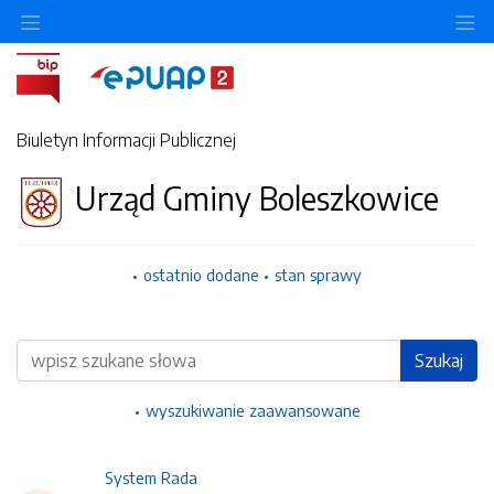
Ukryj/pokaż menu przedmiotowe
Uk
Biuletyn Informacji Publicznej
Urząd Gminy Boleszkowice
ostatnio dodane
stan sprawy
Wyszukiwarka
Szukaj
wyszukiwanie zaawansowane
System Rada