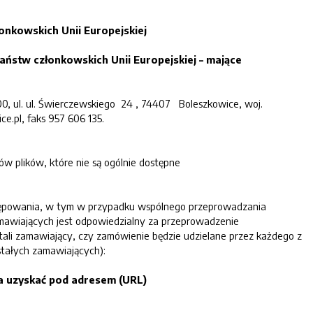
nkowskich Unii Europejskiej
ństw członkowskich Unii Europejskiej – mające
00
, ul.
ul. Świerczewskiego
24
,
74407
Boleszkowice
, woj.
ce.pl
, faks
957 606 135
.
w plików, które nie są ogólnie dostępne
ępowania, w tym w przypadku wspólnego przeprowadzania
amawiających jest odpowiedzialny za przeprowadzenie
ali zamawiający, czy zamówienie będzie udzielane przez każdego z
stałych zamawiających):
a uzyskać pod adresem (URL)