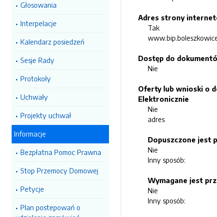
Głosowania
Adres strony interne
Interpelacje
Tak
www.bip.boleszkowice
Kalendarz posiedzeń
Dostęp do dokumentów
Sesje Rady
Nie
Protokoły
Oferty lub wnioski o 
Uchwały
Elektronicznie
Nie
Projekty uchwał
adres
Informacje
Dopuszczone jest p
Nie
Bezpłatna Pomoc Prawna
Inny sposób:
Stop Przemocy Domowej
Wymagane jest prze
Petycje
Nie
Inny sposób:
Plan postepowań o