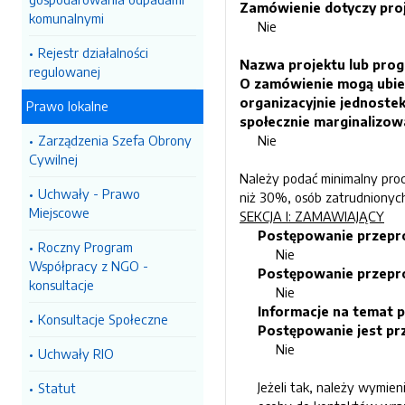
Zamówienie dotyczy proj
komunalnymi
Nie
Rejestr działalności
Nazwa projektu lub pro
regulowanej
O zamówienie mogą ubiega
organizacyjnie jednoste
Prawo lokalne
społecznie marginalizo
Zarządzenia Szefa Obrony
Nie
Cywilnej
Należy podać minimalny proc
Uchwały - Prawo
niż 30%, osób zatrudnionyc
Miejscowe
SEKCJA I: ZAMAWIAJĄCY
Postępowanie przepr
Roczny Program
Nie
Współpracy z NGO -
Postępowanie przepr
konsultacje
Nie
Informacje na temat 
Konsultacje Społeczne
Postępowanie jest pr
Nie
Uchwały RIO
Jeżeli tak, należy wymie
Statut