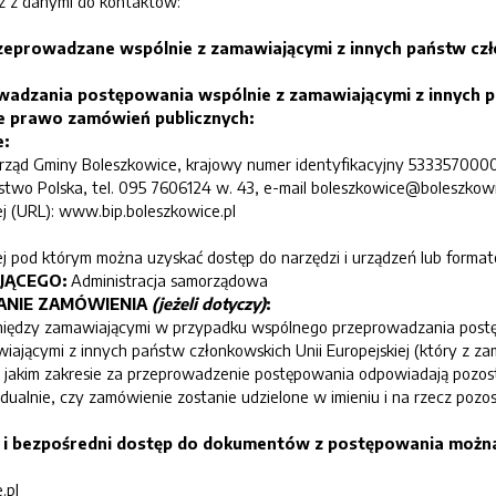
 z danymi do kontaktów:
zeprowadzane wspólnie z zamawiającymi z innych państw czło
adzania postępowania wspólnie z zamawiającymi z innych pa
e prawo zamówień publicznych:
:
rząd Gminy Boleszkowice
, krajowy numer identyfikacyjny
533357000
ństwo
Polska
, tel.
095 7606124 w. 43
, e-mail
boleszkowice@boleszkowi
j (URL):
www.bip.boleszkowice.pl
j pod którym można uzyskać dostęp do narzędzi i urządzeń lub formató
AJĄCEGO:
Administracja samorządowa
LANIE ZAMÓWIENIA
(jeżeli dotyczy)
:
między zamawiającymi w przypadku wspólnego przeprowadzania post
ającymi z innych państw członkowskich Unii Europejskiej (który z z
 jakim zakresie za przeprowadzenie postępowania odpowiadają pozost
ualnie, czy zamówienie zostanie udzielone w imieniu i na rzecz pozo
y i bezpośredni dostęp do dokumentów z postępowania możn
.pl