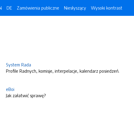
N
DE
Zamówienia publiczne
Niesłyszący
Wysoki kontrast
System Rada
Profile Radnych, komisje, interpelacje, kalendarz posiedzeń.
eBoi
Jak załatwić sprawę?