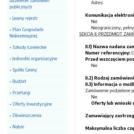
udzielenie zamówień
Adres:
publicznych
Komunikacja elektroni
Jawny rejestr
Nie
Nieograniczony, pełny
Plan Gospodarki
SEKCJA II: PRZEDMIOT ZA
Niskoemisyjnej
II.1) Nazwa nadana z
Szkody Łowieckie
Numer referencyjny:
O
Jednostki organizacyjne
Przed wszczęciem pos
Nie
Spółki Gminy
II.2) Rodzaj zamówien
Budżet
II.3) Informacja o moż
Zamówienie podzielone je
Przetargi
Nie
Oferty lub wnioski
Oferty Inwestycyjne
Obwieszczenia
Zamawiający zastrzega
Nabór
Maksymalna liczba cz