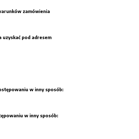
h warunków zamówienia
a uzyskać pod adresem
postępowaniu w inny sposób:
tępowaniu w inny sposób: