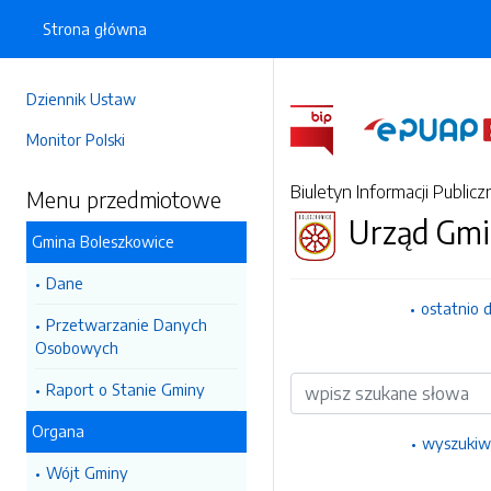
Strona główna
Dziennik Ustaw
Monitor Polski
Biuletyn Informacji Publicz
Menu przedmiotowe
Urząd Gmi
Gmina Boleszkowice
Dane
ostatnio 
Przetwarzanie Danych
Osobowych
Wyszukiwarka
Raport o Stanie Gminy
Organa
wyszukiw
Wójt Gminy