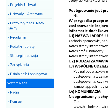
osoby do kontaktów wraz
Projekty Uchwał
Postępowanie jest pr
Uchwały - Archiwum
Nie
W przypadku przeprow
Protokoły z sesji Rady
zastosowanie krajow
Gminy
Informacje dodatkowe
I. 1) NAZWA I ADRES:
U
Regulamin
zachodniopomorskie
, pa
Adres strony internetowe
Podatki i opłaty
Adres profilu nabywcy:
Strategia rozwoju
Adres strony internetowe
I. 2) RODZAJ ZAMAWI
Zarządzenia
I.3) WSPÓLNE UDZIE
Podział obowiązków 
Działalność Lobbingowa
postępowania z zamawi
postępowania, czy i w
System Rada
zamawiających indywid
I.4) KOMUNIKACJA:
Radni
Nieograniczony, pełn
Komisje
Tak
www.bip.boleszkowice