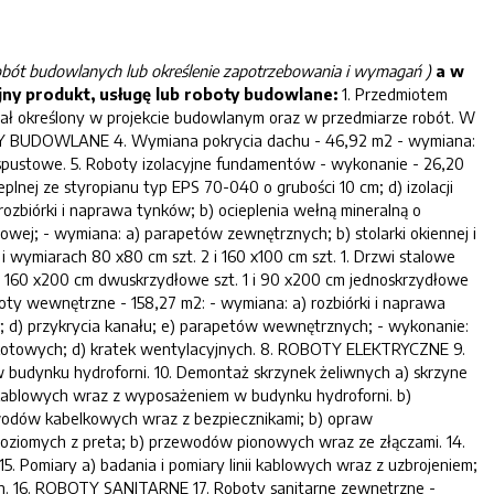
ub robót budowlanych lub określenie zapotrzebowania i wymagań )
a w
ny produkt, usługę lub roboty budowlane:
1. Przedmiotem
tał określony w projekcie budowlanym oraz w przedmiarze robót. W
BOTY BUDOWLANE 4. Wymiana pokrycia dachu - 46,92 m2 - wymiana:
y spustowe. 5. Roboty izolacyjne fundamentów - wykonanie - 26,20
lnej ze styropianu typ EPS 70-040 o grubości 10 cm; d) izolacji
ozbiórki i naprawa tynków; b) ocieplenia wełną mineralną o
wej; - wymiana: a) parapetów zewnętrznych; b) stolarki okiennej i
wymiarach 80 x80 cm szt. 2 i 160 x100 cm szt. 1. Drzwi stalowe
 160 x200 cm dwuskrzydłowe szt. 1 i 90 x200 cm jednoskrzydłowe
boty wewnętrzne - 158,27 m2: - wymiana: a) rozbiórki i naprawa
ych; d) przykrycia kanału; e) parapetów wewnętrznych; - wykonanie:
erakotowych; d) kratek wentylacyjnych. 8. ROBOTY ELEKTRYCZNE 9.
 w budynku hydroforni. 10. Demontaż skrzynek żeliwnych a) skrzyne
 kablowych wraz z wyposażeniem w budynku hydroforni. b)
zewodów kabelkowych wraz z bezpiecznikami; b) opraw
poziomych z preta; b) przewodów pionowych wraz ze złączami. 14.
5. Pomiary a) badania i pomiary linii kablowych wraz z uzbrojeniem;
nych. 16. ROBOTY SANITARNE 17. Roboty sanitarne zewnętrzne -