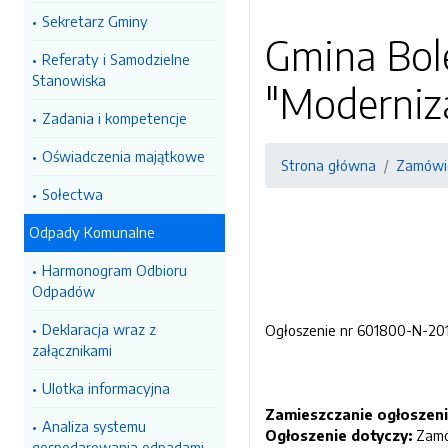
Sekretarz Gminy
Gmina Bole
Referaty i Samodzielne
Stanowiska
"Moderniz
Zadania i kompetencje
Oświadczenia majątkowe
Strona główna
Zamówie
Sołectwa
Odpady Komunalne
Harmonogram Odbioru
Odpadów
Deklaracja wraz z
Ogłoszenie nr 601800-N-2017
załącznikami
Ulotka informacyjna
Zamieszczanie ogłoszeni
Analiza systemu
Ogłoszenie dotyczy:
Zamó
gospodarowania odpadami