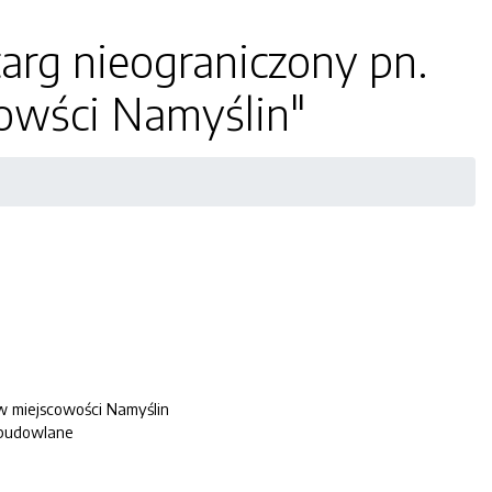
targ nieograniczony pn.
owści Namyślin"
w miejscowości Namyślin
budowlane