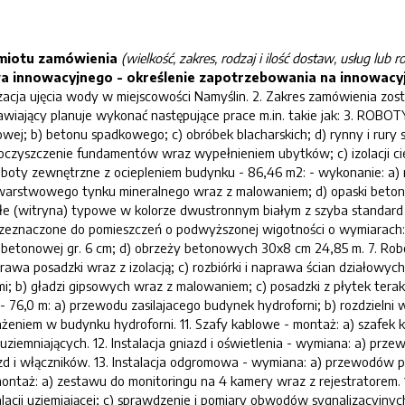
edmiotu zamówienia
(wielkość, zakres, rodzaj i ilość dostaw, usług l
a innowacyjnego - określenie zapotrzebowania na innowacyj
acja ujęcia wody w miejscowości Namyślin. 2. Zakres zamówienia zos
iający planuje wykonać następujące prace m.in. takie jak: 3. RO
towej; b) betonu spadkowego; c) obróbek blacharskich; d) rynny i rur
 oczyszczenie fundamentów wraz wypełnieniem ubytków; c) izolacji ciep
oboty zewnętrzne z ociepleniem budynku - 86,46 m2: - wykonanie: a) r
owarstwowego tynku mineralnego wraz z malowaniem; d) opaski betono
e (witryna) typowe w kolorze dwustronnym białym z szyba standard i 
rzeznaczone do pomieszczeń o podwyższonej wigotności o wymiarach:
tki betonowej gr. 6 cm; d) obrzeży betonowych 30x8 cm 24,85 m. 7. Ro
prawa posadzki wraz z izolacją; c) rozbiórki i naprawa ścian działow
ami; b) gładzi gipsowych wraz z malowaniem; c) posadzki z płytek t
- 76,0 m: a) przewodu zasilajacego budynek hydroforni; b) rozdzielni
żeniem w budynku hydroforni. 11. Szafy kablowe - montaż: a) szafek
uziemniających. 12. Instalacja gniazd i oświetlenia - wymiana: a) pr
zd i włączników. 13. Instalacja odgromowa - wymiana: a) przewodów 
montaż: a) zestawu do monitoringu na 4 kamery wraz z rejestratorem. 1
talacji uziemiającej; c) sprawdzenie i pomiary obwodów sygnalizacyj