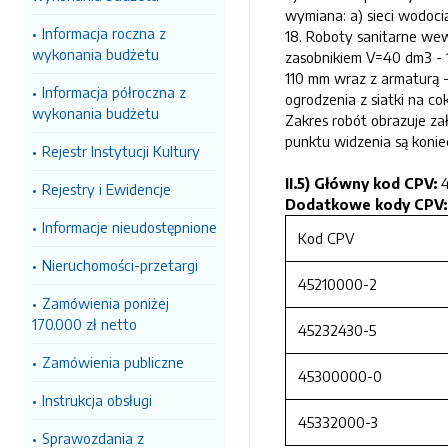
wymiana: a) sieci wodoci
Informacja roczna z
18. Roboty sanitarne wew
wykonania budżetu
zasobnikiem V=40 dm3 - 1 
110 mm wraz z armaturą 
Informacja półroczna z
ogrodzenia z siatki na 
wykonania budżetu
Zakres robót obrazuje za
punktu widzenia są koni
Rejestr Instytucji Kultury
II.5) Główny kod CPV:
Rejestry i Ewidencje
Dodatkowe kody CPV:
Informacje nieudostępnione
Kod CPV
Nieruchomości-przetargi
45210000-2
Zamówienia poniżej
170.000 zł netto
45232430-5
Zamówienia publiczne
45300000-0
Instrukcja obsługi
45332000-3
Sprawozdania z