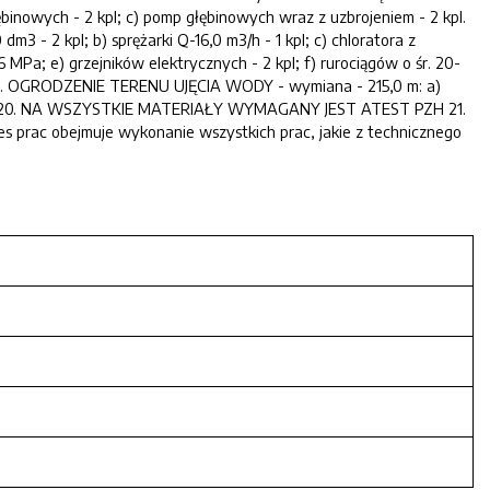
binowych - 2 kpl; c) pomp głębinowych wraz z uzbrojeniem - 2 kpl.
- 2 kpl; b) sprężarki Q-16,0 m3/h - 1 kpl; c) chloratora z
 MPa; e) grzejników elektrycznych - 2 kpl; f) rurociągów o śr. 20-
l. 19. OGRODZENIE TERENU UJĘCIA WODY - wymiana - 215,0 m: a)
1 kpl. 20. NA WSZYSTKIE MATERIAŁY WYMAGANY JEST ATEST PZH 21.
es prac obejmuje wykonanie wszystkich prac, jakie z technicznego