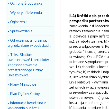
Ochrona Środowiska
Wybory i Referenda
II.4) Krótki opis prz
przypadku partnerstw
Ogłoszenia
zamówienia jest Moderniz
Sprawozdania
ramach zamówienia Zamaw
a) pokrycia z papy asfal
Odroczenia, umorzenia,
m2: a) roboty ziemne; b)
ulgi udzielane w podatkach.
przeciwwilgociowej. 6. R
grubości 12 cm; c) cienk
Tekst Studium
drzwiowej. Okna PCV stał
uwarunkowań i kierunków
ocieplane styropianem p
zagospodarowania
szt. 1 c) chodnika z kos
przestrzennego Gminy
tynków; b) rozbiórki i na
Boleszkowice
a) licowania ścian płytk
Linie kablowe - wymiana 
Plany Miejscowe
żeliwnych wraz z wyposa
przewodów zasilających, 
Plan Ogólny Gminy
oświetleniowych; c) gnia
Instalacja monitoringu - 
Informacja kwartalna z
b) badania i pomiary ins
wykonania budżetu