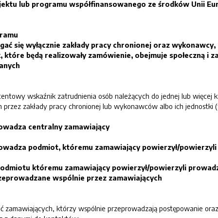
ektu lub programu współfinansowanego ze środków Unii Eur
gramu
ć się wyłącznie zakłady pracy chronionej oraz wykonawcy, k
k, które będą realizowały zamówienie, obejmuje społeczną i
wanych
entowy wskaźnik zatrudnienia osób należących do jednej lub więcej ka
h przez zakłady pracy chronionej lub wykonawców albo ich jednostki
owadza centralny zamawiający
owadza podmiot, któremu zamawiający powierzył/powierzyl
podmiotu któremu zamawiający powierzył/powierzyli prowad
zeprowadzane wspólnie przez zamawiających
nić zamawiających, którzy wspólnie przeprowadzają postępowanie oraz 