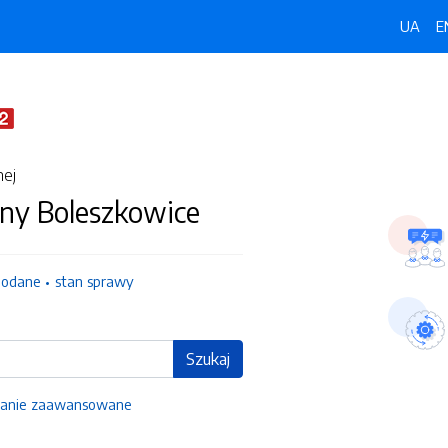
UA
E
nej
ny Boleszkowice
dodane
stan sprawy
Szukaj
anie zaawansowane