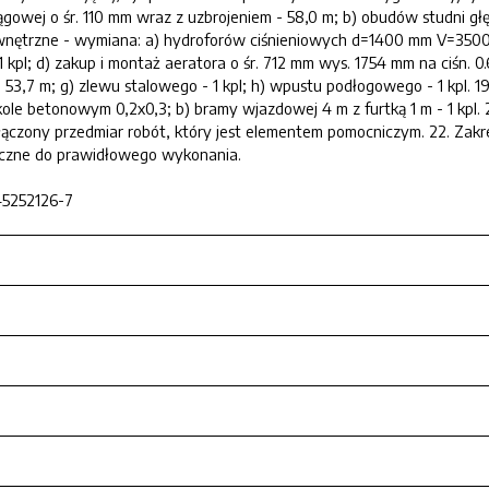
ągowej o śr. 110 mm wraz z uzbrojeniem - 58,0 m; b) obudów studni głę
nętrzne - wymiana: a) hydroforów ciśnieniowych d=1400 mm V=3500 dm3 
kpl; d) zakup i montaż aeratora o śr. 712 mm wys. 1754 mm na ciśn. 0.6
- 53,7 m; g) zlewu stalowego - 1 kpl; h) wpustu podłogowego - 1 kp
cokole betonowym 0,2x0,3; b) bramy wjazdowej 4 m z furtką 1 m - 
łączony przedmiar robót, który jest elementem pomocniczym. 22. Zakr
eczne do prawidłowego wykonania.
45252126-7