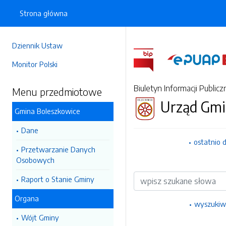
Strona główna
Dziennik Ustaw
Monitor Polski
Biuletyn Informacji Publicz
Menu przedmiotowe
Urząd Gmi
Gmina Boleszkowice
Dane
ostatnio 
Przetwarzanie Danych
Osobowych
Wyszukiwarka
Raport o Stanie Gminy
Organa
wyszukiw
Wójt Gminy