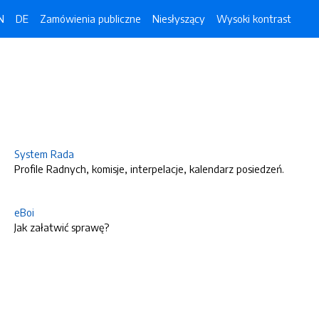
N
DE
Zamówienia publiczne
Niesłyszący
Wysoki kontrast
System Rada
Profile Radnych, komisje, interpelacje, kalendarz posiedzeń.
eBoi
Jak załatwić sprawę?