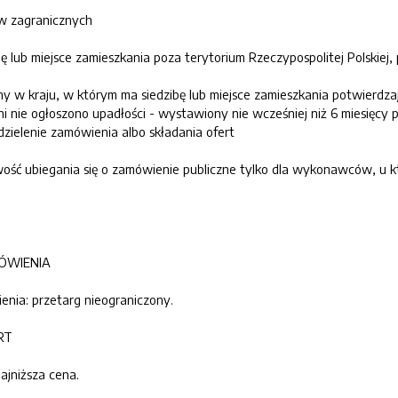
ów zagranicznych
 lub miejsce zamieszkania poza terytorium Rzeczypospolitej Polskiej,
ny w kraju, w którym ma siedzibę lub miejsce zamieszkania potwierdzaj
 ani nie ogłoszono upadłości - wystawiony nie wcześniej niż 6 miesię
zielenie zamówienia albo składania ofert
żliwość ubiegania się o zamówienie publiczne tylko dla wykonawców,
MÓWIENIA
ienia: przetarg nieograniczony.
RT
najniższa cena.