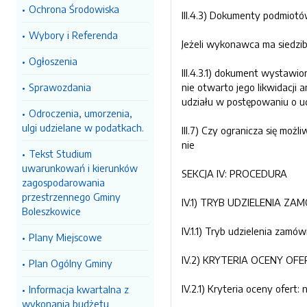
Ochrona Środowiska
III.4.3) Dokumenty podmiot
Wybory i Referenda
Jeżeli wykonawca ma siedzibę
Ogłoszenia
III.4.3.1) dokument wystawio
Sprawozdania
nie otwarto jego likwidacji
udziału w postępowaniu o ud
Odroczenia, umorzenia,
ulgi udzielane w podatkach.
III.7) Czy ogranicza się mo
nie
Tekst Studium
uwarunkowań i kierunków
SEKCJA IV: PROCEDURA
zagospodarowania
przestrzennego Gminy
IV.1) TRYB UDZIELENIA ZA
Boleszkowice
IV.1.1) Tryb udzielenia zamów
Plany Miejscowe
IV.2) KRYTERIA OCENY OFE
Plan Ogólny Gminy
IV.2.1) Kryteria oceny ofert: 
Informacja kwartalna z
wykonania budżetu