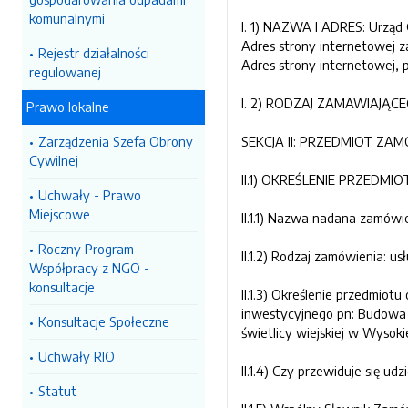
komunalnymi
I. 1) NAZWA I ADRES: Urząd 
Adres strony internetowej 
Rejestr działalności
Adres strony internetowej,
regulowanej
I. 2) RODZAJ ZAMAWIAJĄCEG
Prawo lokalne
Zarządzenia Szefa Obrony
SEKCJA II: PRZEDMIOT ZA
Cywilnej
II.1) OKREŚLENIE PRZEDM
Uchwały - Prawo
Miejscowe
II.1.1) Nazwa nadana zamówi
Roczny Program
II.1.2) Rodzaj zamówienia: usł
Współpracy z NGO -
konsultacje
II.1.3) Określenie przedmio
inwestycyjnego pn: Budowa o
Konsultacje Społeczne
świetlicy wiejskiej w Wysok
Uchwały RIO
II.1.4) Czy przewiduje się ud
Statut