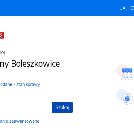
UA
E
nej
ny Boleszkowice
dodane
stan sprawy
Szukaj
anie zaawansowane