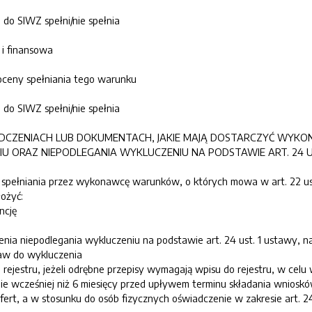
 do SIWZ spełni/nie spełnia
a i finansowa
ceny spełniania tego warunku
 do SIWZ spełni/nie spełnia
WIADCZENIACH LUB DOKUMENTACH, JAKIE MAJĄ DOSTARCZYĆ WY
 ORAZ NIEPODLEGANIA WYKLUCZENIU NA PODSTAWIE ART. 24 U
ia spełniania przez wykonawcę warunków, o których mowa w art. 22 u
ożyć:
ncję
zenia niepodlegania wykluczeniu na podstawie art. 24 ust. 1 ustawy, n
aw do wykluczenia
 rejestru, jeżeli odrębne przepisy wymagają wpisu do rejestru, w celu
e wcześniej niż 6 miesięcy przed upływem terminu składania wnioskó
fert, a w stosunku do osób fizycznych oświadczenie w zakresie art. 24