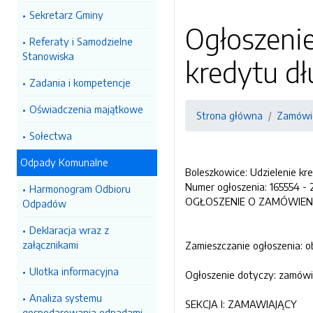
Sekretarz Gminy
Ogłoszenie
Referaty i Samodzielne
Stanowiska
kredytu d
Zadania i kompetencje
Oświadczenia majątkowe
Strona główna
Zamówie
Sołectwa
Odpady Komunalne
Boleszkowice: Udzielenie k
Numer ogłoszenia: 165554 - 
Harmonogram Odbioru
OGŁOSZENIE O ZAMÓWIENIU
Odpadów
Deklaracja wraz z
załącznikami
Zamieszczanie ogłoszenia: 
Ulotka informacyjna
Ogłoszenie dotyczy: zamówi
Analiza systemu
SEKCJA I: ZAMAWIAJĄCY
gospodarowania odpadami