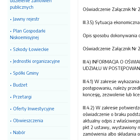
udzielenie zamówień
publicznych
Oświadczenie Załącznik Nr 2
Jawny rejestr
III.3.5) Sytuacja ekonomiczn
Plan Gospodarki
Opis sposobu dokonywania o
Niskoemisyjnej
Oświadczenie Załącznik Nr 2
Szkody Łowieckie
Jednostki organizacyjne
III.4) INFORMACJA O OŚ
UDZIAŁU W POSTĘPOWANIU
Spółki Gminy
III.4.1) W zakresie wykazan
Budżet
postępowaniu, należy przedł
koncesję, zezwolenie lub lice
Przetargi
III.4.2) W zakresie potwierd
Oferty Inwestycyjne
oświadczenie o braku podst
Obwieszczenia
aktualny odpis z właściwego
pkt 2 ustawy, wystawiony ni
Nabór
zamówienia albo składania o