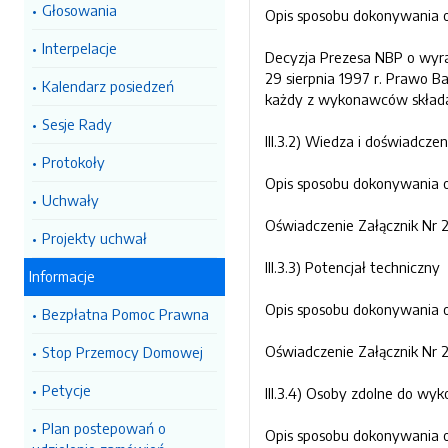
Głosowania
Opis sposobu dokonywania o
Interpelacje
Decyzja Prezesa NBP o wyra
29 sierpnia 1997 r. Prawo 
Kalendarz posiedzeń
każdy z wykonawców składają
Sesje Rady
III.3.2) Wiedza i doświadczen
Protokoły
Opis sposobu dokonywania o
Uchwały
Oświadczenie Załącznik Nr 2
Projekty uchwał
III.3.3) Potencjał techniczny
Informacje
Opis sposobu dokonywania o
Bezpłatna Pomoc Prawna
Oświadczenie Załącznik Nr 2
Stop Przemocy Domowej
Petycje
III.3.4) Osoby zdolne do wy
Plan postepowań o
Opis sposobu dokonywania o