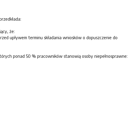
 przedkłada:
ący, że:
cy przed upływem terminu składania wniosków o dopuszczenie do
 u których ponad 50 % pracowników stanowią osoby niepełnosprawne: