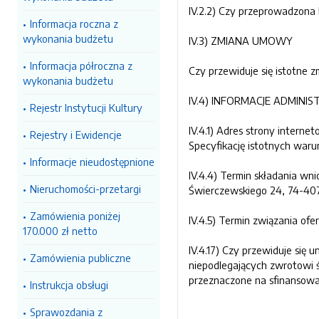
IV.2.2) Czy przeprowadzona b
Informacja roczna z
wykonania budżetu
IV.3) ZMIANA UMOWY
Informacja półroczna z
Czy przewiduje się istotne
wykonania budżetu
IV.4) INFORMACJE ADMINIS
Rejestr Instytucji Kultury
IV.4.1) Adres strony intern
Rejestry i Ewidencje
Specyfikację istotnych war
Informacje nieudostępnione
IV.4.4) Termin składania wni
Nieruchomości-przetargi
Świerczewskiego 24, 74-407 
Zamówienia poniżej
IV.4.5) Termin związania ofe
170.000 zł netto
IV.4.17) Czy przewiduje się
Zamówienia publiczne
niepodlegających zwrotowi 
przeznaczone na sfinansowan
Instrukcja obsługi
Sprawozdania z