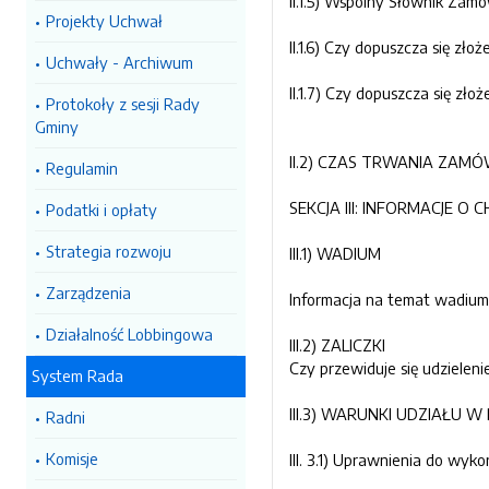
II.1.5) Wspólny Słownik Zamó
Projekty Uchwał
II.1.6) Czy dopuszcza się złoż
Uchwały - Archiwum
II.1.7) Czy dopuszcza się zło
Protokoły z sesji Rady
Gminy
II.2) CZAS TRWANIA ZAMÓW
Regulamin
SEKCJA III: INFORMACJE
Podatki i opłaty
Strategia rozwoju
III.1) WADIUM
Zarządzenia
Informacja na temat wadiu
Działalność Lobbingowa
III.2) ZALICZKI
Czy przewiduje się udzielen
System Rada
III.3) WARUNKI UDZIAŁ
Radni
Komisje
III. 3.1) Uprawnienia do wyk