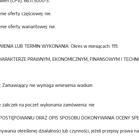
wień (CPV): 66.11.30.00-3.
enie oferty częściowej: nie.
żenie oferty wariantowej: nie.
IENIA LUB TERMIN WYKONANIA: Okres w miesiącach: 119.
 O CHARAKTERZE PRAWNYM, EKONOMICZNYM, FINANSOWYM I TECHN
m: Zamawiający nie wymaga wniesienia wadium
ie zaliczek na poczet wykonania zamówienia: nie
U W POSTĘPOWANIU ORAZ OPIS SPOSOBU DOKONYWANIA OCENY S
onywania określonej działalności lub czynności, jeżeli przepisy prawa 