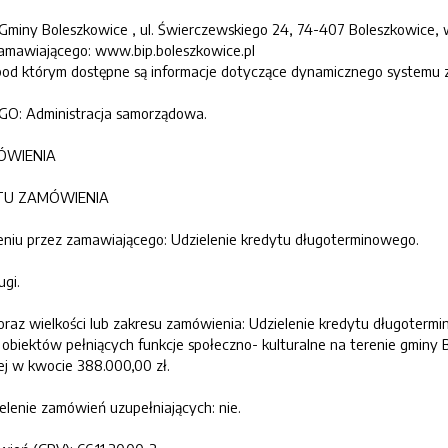
Gminy Boleszkowice , ul. Świerczewskiego 24, 74-407 Boleszkowice, w
zamawiającego: www.bip.boleszkowice.pl
 pod którym dostępne są informacje dotyczące dynamicznego systemu
O: Administracja samorządowa.
MÓWIENIA
IOTU ZAMÓWIENIA
eniu przez zamawiającego: Udzielenie kredytu długoterminowego.
ugi.
tu oraz wielkości lub zakresu zamówienia: Udzielenie kredytu długot
biektów pełniących funkcje społeczno- kulturalne na terenie gminy B
iej w kwocie 388.000,00 zł.
zielenie zamówień uzupełniających: nie.