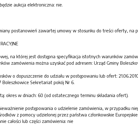
ędzie aukcja elektroniczna: nie.
 zmiany postanowień zawartej umowy w stosunku do treści oferty, na
TRACYJNE
etowej, na której jest dostępna specyfikacja istotnych warunków zamów
unków zamówienia można uzyskać pod adresem: Urząd Gminy Boleszkow
osków o dopuszczenie do udziału w postępowaniu lub ofert: 21.06.2010
Boleszkowice Sekretariat pokój Nr 6.
rtą: okres w dniach: 60 (od ostatecznego terminu składania ofert).
 unieważnienie postępowania o udzielenie zamówienia, w przypadku ni
środków z pomocy udzielonej przez państwa członkowskie Europejskie
ie całości lub części zamówienia: nie