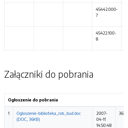
45442.000-
N
7
k
45422.100-
R
8
Załączniki do pobrania
Ogłoszenie do pobrania
1
Ogloszenie-biblioteka_rob_bud.doc
2007-
36K
(DOC, 36KB)
04-11
14:50:48