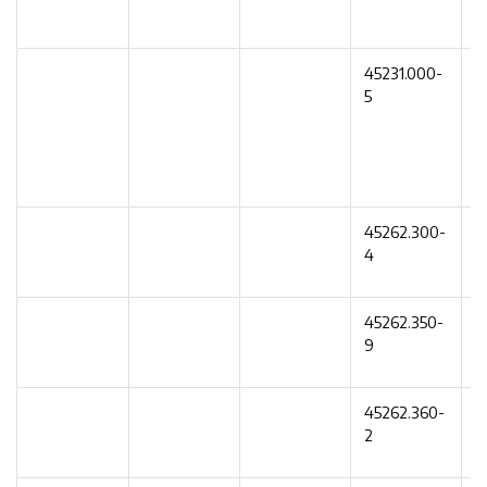
t
45231.000-
R
5
z
r
k
e
45262.300-
B
4
45262.350-
B
9
z
45262.360-
C
2