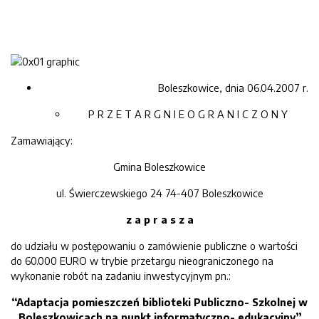
Boleszkowice, dnia 06.04.2007 r.
P R Z E T A R G N I E O G R A N I C Z O N Y
Zamawiający:
Gmina Boleszkowice
ul. Świerczewskiego 24 74-407 Boleszkowice
z a p r a s z a
do udziału w postępowaniu o zamówienie publiczne o wartości
do 60.000 EURO w trybie przetargu nieograniczonego na
wykonanie robót na zadaniu inwestycyjnym pn.:
“
Adaptacja pomieszczeń biblioteki Publiczno- Szkolnej w
Boleszkowicach na punkt informatyczno- edukacyjny”