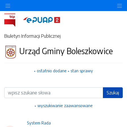
Ukryj/pokaż menu przedmiotowe
Uk
Biuletyn Informacji Publicznej
Urząd Gminy Boleszkowice
ostatnio dodane
stan sprawy
Wyszukiwarka
Szukaj
wyszukiwanie zaawansowane
System Rada